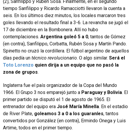
(2), Sanfilippo y Rubén Sosa. Finalmente, en el segundo
tiempo Sanfilippo y Ricardo Ramacciotti llevaron la cuenta a
seis. En los últimos diez minutos, los locales marcaron tres
goles llevando el resultado final a 3-6. La revancha se jugó el
17 de diciembre en la Bombonera. Allí no hubo
contemplaciones.
Argentina goleó 5 a 0
, tantos de Gómez
(en contra), Sanfilippo, Corbatta, Rubén Sosa y Martín Pando.
Spinetto no cruzó la cordillera. El fútbol argentino de aquellos
días pedía un
técnico revolucionario
. O algo similar.
Será el
Toto Lorenzo
quien dirija a un equipo que no pasó la
zona de grupos
.
Inglaterra fue el país organizador de la Copa del Mundo
1966. El Grupo 3 nos emparejó junto a
Paraguay y Bolivia
. El
primer partido se disputó el 1 de agosto de 1965. El
entrenador del equipo era
José María Minella
. En el estadio
de River Plate,
goleamos 3 a 0 a los guaraníes
, tantos
convertidos por González (en contra), Ermindo Onega y Luis
Artime, todos en el primer tiempo.