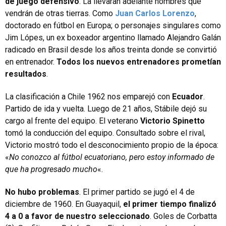
de juego defensivo
. La llevaran adelante hombres que
vendrán de otras tierras. Como
Juan Carlos Lorenzo
,
doctorado en fútbol en Europa; o personajes singulares como
Jim Lópes, un ex boxeador argentino llamado Alejandro Galán
radicado en Brasil desde los años treinta donde se convirtió
en entrenador.
Todos los nuevos entrenadores prometían
resultados
.
La clasificación a Chile 1962 nos emparejó con
Ecuador
.
Partido de ida y vuelta. Luego de 21 años, Stábile dejó su
cargo al frente del equipo. El veterano
Victorio Spinetto
tomó la conducción del equipo. Consultado sobre el rival,
Victorio mostró todo el desconocimiento propio de la época:
«
No conozco al fútbol ecuatoriano, pero estoy informado de
que ha progresado mucho
«.
No hubo problemas
. El primer partido se jugó el 4 de
diciembre de 1960. En Guayaquil,
el primer tiempo finalizó
4 a 0 a favor de nuestro seleccionado
. Goles de Corbatta