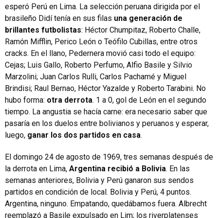
esperó Perú en Lima. La selección peruana dirigida por el
brasileño Didí tenía en sus filas
una generación de
brillantes futbolistas
: Héctor Chumpitaz, Roberto Challe,
Ramón Mifflin, Perico León o Teófilo Cubillas, entre otros
cracks. En el llano, Pedernera movió casi todo el equipo:
Cejas; Luis Gallo, Roberto Perfumo, Alfio Basile y Silvio
Marzolini; Juan Carlos Rulli, Carlos Pachamé y Miguel
Brindisi; Raul Bernao, Héctor Yazalde y Roberto Tarabini. No
hubo forma:
otra derrota
. 1 a 0, gol de León en el segundo
tiempo. La angustia se hacía carne: era necesario saber que
pasaría en los duelos entre bolivianos y peruanos y esperar,
luego,
ganar los dos partidos en casa
.
El domingo 24 de agosto de 1969, tres semanas después de
la derrota en Lima,
Argentina recibió a Bolivia
. En las
semanas anteriores, Bolivia y Perú ganaron sus sendos
partidos en condición de local. Bolivia y Perú, 4 puntos.
Argentina, ninguno. Empatando, quedábamos fuera. Albrecht
reemplazó a Basile expulsado en Lim; los riverplatenses