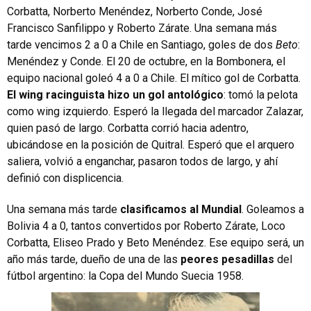
Corbatta, Norberto Menéndez, Norberto Conde, José
Francisco Sanfilippo y Roberto Zárate. Una semana más
tarde vencimos 2 a 0 a Chile en Santiago, goles de dos
Beto
:
Menéndez y Conde. El 20 de octubre, en la Bombonera, el
equipo nacional goleó 4 a 0 a Chile. El mítico gol de Corbatta.
El wing racinguista hizo un gol antológico
: tomó la pelota
como wing izquierdo. Esperó la llegada del marcador Zalazar,
quien pasó de largo. Corbatta corrió hacia adentro,
ubicándose en la posición de Quitral. Esperó que el arquero
saliera, volvió a enganchar, pasaron todos de largo, y ahí
definió con displicencia.
Una semana más tarde
clasificamos al Mundial
. Goleamos a
Bolivia 4 a 0, tantos convertidos por Roberto Zárate, Loco
Corbatta, Eliseo Prado y Beto Menéndez. Ese equipo será, un
año más tarde, dueño de una de las
peores pesadillas
del
fútbol argentino: la Copa del Mundo Suecia 1958.