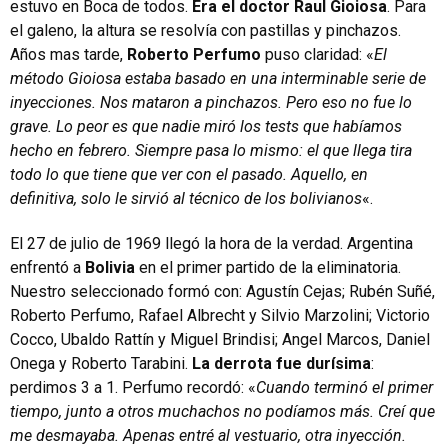
estuvo en Boca de todos.
Era el doctor Raul Gioiosa
. Para
el galeno, la altura se resolvía con pastillas y pinchazos.
Años mas tarde,
Roberto Perfumo
puso claridad: «
El
método Gioiosa estaba basado en una interminable serie de
inyecciones. Nos mataron a pinchazos. Pero eso no fue lo
grave. Lo peor es que nadie miró los tests que habíamos
hecho en febrero. Siempre pasa lo mismo: el que llega tira
todo lo que tiene que ver con el pasado. Aquello, en
definitiva, solo le sirvió al técnico de los bolivianos
«.
El 27 de julio de 1969 llegó la hora de la verdad. Argentina
enfrentó a
Bolivia
en el primer partido de la eliminatoria.
Nuestro seleccionado formó con: Agustín Cejas; Rubén Suñé,
Roberto Perfumo, Rafael Albrecht y Silvio Marzolini; Victorio
Cocco, Ubaldo Rattín y Miguel Brindisi; Angel Marcos, Daniel
Onega y Roberto Tarabini.
La derrota fue durísima
:
perdimos 3 a 1. Perfumo recordó: «
Cuando terminó el primer
tiempo, junto a otros muchachos no podíamos más. Creí que
me desmayaba. Apenas entré al vestuario, otra inyección.