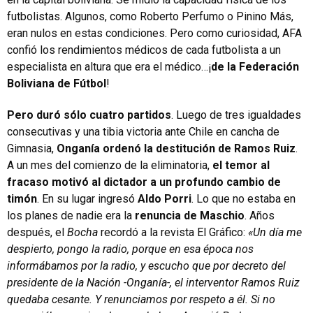
futbolistas. Algunos, como Roberto Perfumo o Pinino Más,
eran nulos en estas condiciones. Pero como curiosidad, AFA
confió los rendimientos médicos de cada futbolista a un
especialista en altura que era el médico…¡
de la Federación
Boliviana de Fútbol
!
Pero duró sólo cuatro partidos
. Luego de tres igualdades
consecutivas y una tibia victoria ante Chile en cancha de
Gimnasia,
Onganía ordenó la destitución de Ramos Ruiz
.
A un mes del comienzo de la eliminatoria,
el temor al
fracaso motivó al dictador a un profundo cambio de
timón
. En su lugar ingresó
Aldo Porri
. Lo que no estaba en
los planes de nadie era la
renuncia de Maschio
. Años
después, el
Bocha
recordó a la revista El Gráfico:
«Un día me
despierto, pongo la radio, porque en esa época nos
informábamos por la radio, y escucho que por decreto del
presidente de la Nación -Onganía-, el interventor Ramos Ruiz
quedaba cesante. Y renunciamos por respeto a él. Si no