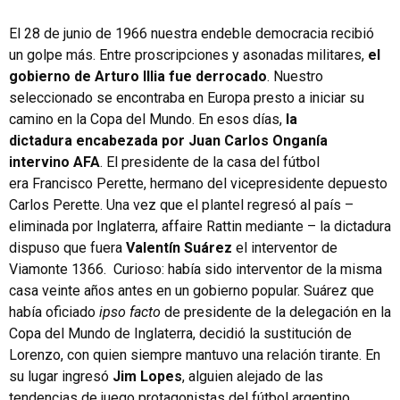
El 28 de junio de 1966 nuestra endeble democracia recibió
un golpe más. Entre proscripciones y asonadas militares,
el
gobierno de Arturo Illia fue derrocado
. Nuestro
seleccionado se encontraba en Europa presto a iniciar su
camino en la Copa del Mundo. En esos días,
la
dictadura encabezada por Juan Carlos Onganía
intervino AFA
. El presidente de la casa del fútbol
era Francisco Perette, hermano del vicepresidente depuesto
Carlos Perette. Una vez que el plantel regresó al país –
eliminada por Inglaterra, affaire Rattin mediante – la dictadura
dispuso que fuera
Valentín Suárez
el interventor de
Viamonte 1366. Curioso: había sido interventor de la misma
casa veinte años antes en un gobierno popular. Suárez que
había oficiado
ipso facto
de presidente de la delegación en la
Copa del Mundo de Inglaterra, decidió la sustitución de
Lorenzo, con quien siempre mantuvo una relación tirante. En
su lugar ingresó
Jim Lopes
, alguien alejado de las
tendencias de juego protagonistas del fútbol argentino.