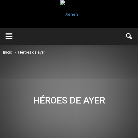
Inicio
Héroes de ayer
HÉROES DE AYER