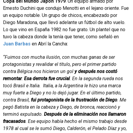
Copa del Mundo Japón 1979
. Un equipo armado por
Ernesto Duchini que condujo Menotti en el lejano oriente. Fue
un equipo notable. Un grupo de chicos, encabezado por
Diego Maradona, que llevó adelante un fútbol de alto vuelo.
Lo que vino en España 1982 no fue grato. Un plantel que no
tuvo la cabeza donde la tenía que tener, como señaló en
Juan Barbas
en Abrí la Cancha:
“Fuimos con mucha ilusión, con muchas ganas de ser
protagonistas y revalidar el título, pero el primer partido
contra Bélgica nos hicieron un gol
y después nos costó
remontar
.
Esa derrota fue crucial
. En la segunda rueda nos
tocó Brasil e Italia. Italia, a la Argentina le hizo una marca
muy fuerte a Diego y no lo dejó jugar. En el último partido,
contra Brasil,
fui protagonista de la frustración de Diego
. Me
pegó Batista en la cabeza y Diego, de bronca, reaccionó y
terminó expulsado.
Después de la eliminación nos llamaron
fracasados
. Ese equipo había hecho el mismo trabajo desde
1978 al cual se le sumó Diego, Calderón, el Pelado Díaz y yo,