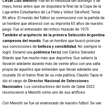
César Luis Menotti
. Fue en el mediodía del domingo 5 de
mayo, horas antes que se disputara la final de la Copa de la
Liga entre Estudiantes de La Plata y Vélez Sársfield. Tenía
85 años. El mundo del fútbol se conmocionó con la partida de
un hombre que atravesó con su impronta 65 años de nuestro
juego. Fue el entrenador del mítico Huracán de 1973.
También el arquitecto de la primera Selección Argentina
campeona del mundo
. Fue un hombre que buscó priorizar
sus convicciones de
belleza y sensibilidad
. No siempre lo
logró. Encarnó una
polémica feroz
con Carlos Salvador
Bilardo que fue mucho más que deportiva. Sus salieris la
llevaron adelante durante más de veinte años con una saña
propia de aquellos que entienden que llevan adelante una
cruzada. En el tramo final de su vida pública, Claudio Tapia le
dio el cargo de
Director Nacional de Selecciones
Nacionales
. Los constructores del éxito de Qatar 2022
reconocieron a Menotti como uno de sus artífices.
Con Menotti se fue un enamorado de nuestro fútbol. Se van