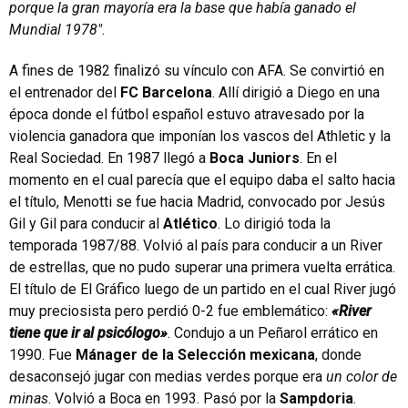
porque la gran mayoría era la base que había ganado el
Mundial 1978″.
A fines de 1982 finalizó su vínculo con AFA. Se convirtió en
el entrenador del
FC Barcelona
. Allí dirigió a Diego en una
época donde el fútbol español estuvo atravesado por la
violencia ganadora que imponían los vascos del Athletic y la
Real Sociedad. En 1987 llegó a
Boca Juniors
. En el
momento en el cual parecía que el equipo daba el salto hacia
el título, Menotti se fue hacia Madrid, convocado por Jesús
Gil y Gil para conducir al
Atlético
. Lo dirigió toda la
temporada 1987/88. Volvió al país para conducir a un River
de estrellas, que no pudo superar una primera vuelta errática.
El título de El Gráfico luego de un partido en el cual River jugó
muy preciosista pero perdió 0-2 fue emblemático:
«River
tiene que ir al psicólogo»
. Condujo a un Peñarol errático en
1990. Fue
Mánager de la Selección mexicana
, donde
desaconsejó jugar con medias verdes porque era
un color de
minas
. Volvió a Boca en 1993. Pasó por la
Sampdoria
.