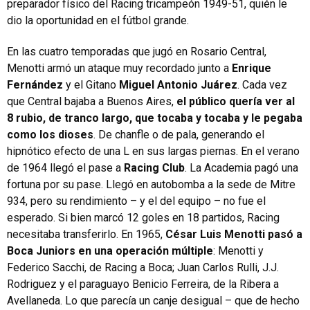
preparador físico del Racing tricampeón 1949-51, quién le
dio la oportunidad en el fútbol grande.
En las cuatro temporadas que jugó en Rosario Central,
Menotti armó un ataque muy recordado junto a
Enrique
Fernández
y el Gitano
Miguel Antonio Juárez
. Cada vez
que Central bajaba a Buenos Aires,
el público quería ver al
8 rubio, de tranco largo, que tocaba y tocaba y le pegaba
como los dioses
. De chanfle o de pala, generando el
hipnótico efecto de una L en sus largas piernas. En el verano
de 1964 llegó el pase a
Racing Club
. La Academia pagó una
fortuna por su pase. Llegó en autobomba a la sede de Mitre
934, pero su rendimiento – y el del equipo – no fue el
esperado. Si bien marcó 12 goles en 18 partidos, Racing
necesitaba transferirlo. En 1965,
César Luis Menotti pasó a
Boca Juniors en una operación múltiple
: Menotti y
Federico Sacchi, de Racing a Boca; Juan Carlos Rulli, J.J.
Rodriguez y el paraguayo Benicio Ferreira, de la Ribera a
Avellaneda. Lo que parecía un canje desigual – que de hecho