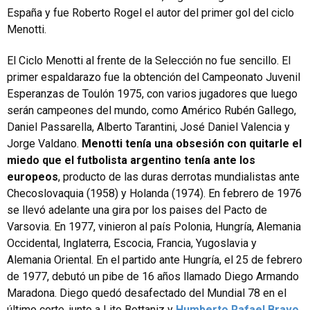
España y fue Roberto Rogel el autor del primer gol del ciclo
Menotti.
El Ciclo Menotti al frente de la Selección no fue sencillo. El
primer espaldarazo fue la obtención del Campeonato Juvenil
Esperanzas de Toulón 1975, con varios jugadores que luego
serán campeones del mundo, como Américo Rubén Gallego,
Daniel Passarella, Alberto Tarantini, José Daniel Valencia y
Jorge Valdano.
Menotti tenía una obsesión con quitarle el
miedo que el futbolista argentino tenía ante los
europeos
, producto de las duras derrotas mundialistas ante
Checoslovaquia (1958) y Holanda (1974). En febrero de 1976
se llevó adelante una gira por los paises del Pacto de
Varsovia. En 1977, vinieron al país Polonia, Hungría, Alemania
Occidental, Inglaterra, Escocia, Francia, Yugoslavia y
Alemania Oriental. En el partido ante Hungría, el 25 de febrero
de 1977, debutó un pibe de 16 años llamado Diego Armando
Maradona. Diego quedó desafectado del Mundial 78 en el
último corte, junto a Lito Bottaniz y
Humberto Rafael Bravo
.