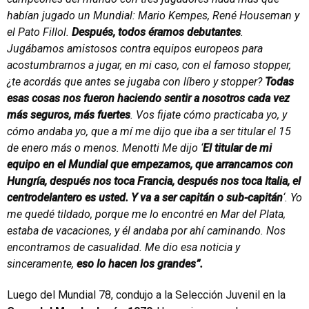
habían jugado un Mundial: Mario Kempes, René Houseman y
el Pato Fillol.
Después, todos éramos debutantes
.
Jugábamos amistosos contra equipos europeos para
acostumbrarnos a jugar, en mi caso, con el famoso stopper,
¿te acordás que antes se jugaba con líbero y stopper?
Todas
esas cosas nos fueron haciendo sentir a nosotros cada vez
más seguros, más fuertes
. Vos fijate cómo practicaba yo, y
cómo andaba yo, que a mí me dijo que iba a ser titular el 15
de enero más o menos. Menotti Me dijo ‘
El titular de mi
equipo en el Mundial que empezamos, que arrancamos con
Hungría, después nos toca Francia, después nos toca Italia, el
centrodelantero es usted. Y va a ser capitán o sub-capitán
‘. Yo
me quedé tildado, porque me lo encontré en Mar del Plata,
estaba de vacaciones, y él andaba por ahí caminando. Nos
encontramos de casualidad. Me dio esa noticia y
sinceramente,
eso lo hacen los grandes”.
Luego del Mundial 78, condujo a la Selección Juvenil en la