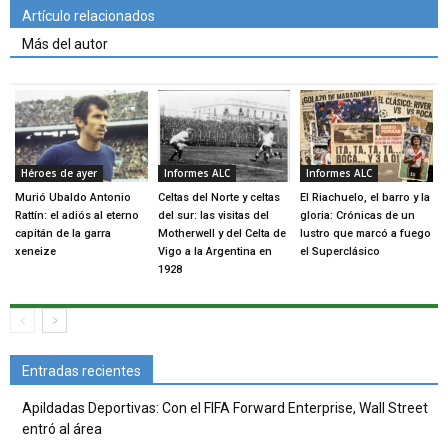
Artículo relacionados
Más del autor
Héroes de ayer
Informes ALC
Informes ALC
Murió Ubaldo Antonio
Celtas del Norte y celtas
El Riachuelo, el barro y la
Rattín: el adiós al eterno
del sur: las visitas del
gloria: Crónicas de un
capitán de la garra
Motherwell y del Celta de
lustro que marcó a fuego
xeneize
Vigo a la Argentina en
el Superclásico
1928
Entradas recientes
Apildadas Deportivas: Con el FIFA Forward Enterprise, Wall Street
entró al área