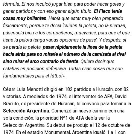
fórmula. El nos inculcó jugar bien para poder hacer goles y
ganar partidos y con eso ganar algún título.
El Flaco tenía
cosas muy brillantes
. Había que estar muy bien preparado
físicamente, porque te decía ‘cuiden la pelota, no la pierdan,
pásensela bien a los compañeros, muevansé, para que el que
tiene la pelota tenga varias opciones de pase’. Y después, si
se perdía la pelota,
pasar rápidamente la línea de la pelota
hacia atrás para no mirarle el número de la camiseta al rival
sino mirar el arco contrario de frente
. Quiere decir que
estabas en posición defensiva. Todas esas cosas que son
fundamentales para el fútbol».
César Luis Menotti dirigió en 182 partidos a Huracán, con 82
victorias. A mediados de 1974, el interventor de AFA, David
Bracuto, ex presidente de Huracán, lo convocó para tomar a la
Selección Argentina.
Comenzó un nuevo camino con una
sola condición: la prioridad Nº1 de AFA debía ser la
Selección Argentina. Su debut se produjo el 12 de octubre de
1974. En el estadio Monumental, Argentina igualó 1 a 1 con