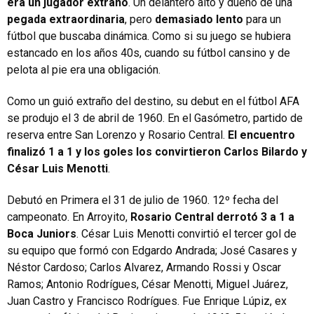
era un jugador extraño
. Un delantero alto y dueño de una
pegada extraordinaria
, pero
demasiado lento
para un
fútbol que buscaba dinámica. Como si su juego se hubiera
estancado en los años 40s, cuando su fútbol cansino y de
pelota al pie era una obligación.
Como un guió extraño del destino, su debut en el fútbol AFA
se produjo el 3 de abril de 1960. En el Gasómetro, partido de
reserva entre San Lorenzo y Rosario Central.
El encuentro
finalizó 1 a 1 y los goles los convirtieron Carlos Bilardo y
César Luis Menotti
.
Debutó en Primera el 31 de julio de 1960. 12º fecha del
campeonato. En Arroyito,
Rosario Central derrotó 3 a 1 a
Boca Juniors
. César Luis Menotti convirtió el tercer gol de
su equipo que formó con Edgardo Andrada; José Casares y
Néstor Cardoso; Carlos Alvarez, Armando Rossi y Oscar
Ramos; Antonio Rodrígues, César Menotti, Miguel Juárez,
Juan Castro y Francisco Rodrígues. Fue Enrique Lúpiz, ex