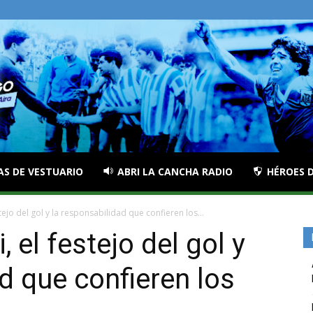
AS DE VESTUARIO
ABRI LA CANCHA RADIO
HÉROES D
ejo del gol y la responsabilidad que confieren los...
 el festejo del gol y
d que confieren los