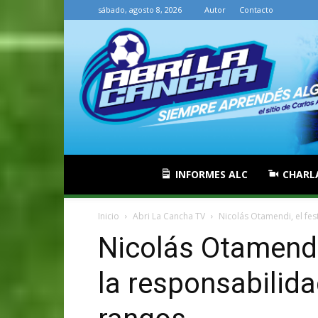
sábado, agosto 8, 2026
Autor
Contacto
INFORMES ALC
CHARL
Inicio
Abri La Cancha TV
Nicolás Otamendi, el fest
Nicolás Otamendi,
la responsabilida