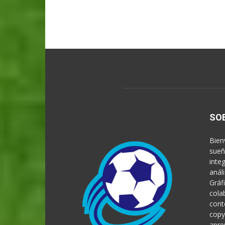
SO
Bien
sueñ
inte
anál
Gráf
cola
cont
copy
apre