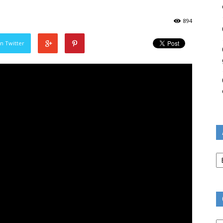
894
n Twitter
Ar
Ca