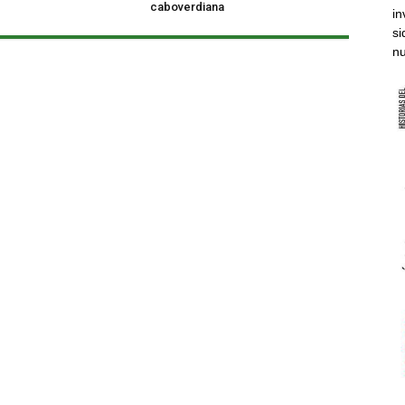
caboverdiana
in
si
nu