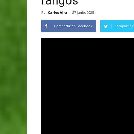
rangos
Por
Carlos Aira
-
27 junio, 2025
Compartir en Facebook
Compartir e