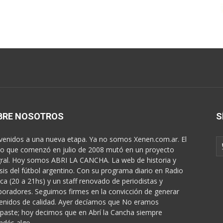
BRE NOSOTROS
S
venidos a una nueva etapa. Ya no somos Xenen.com.ar. El
o que comenzó en julio de 2008 mutó en un proyecto
gral. Hoy somos ABRI LA CANCHA. La web de historia y
isis del fútbol argentino. Con su programa diario en Radio
ica (20 a 21hs) y un staff renovado de periodistas y
boradores. Seguimos firmes en la convicción de generar
enidos de calidad. Ayer decíamos que No eramos
paste; hoy decimos que en Abrí la Cancha siempre
ndés algo...