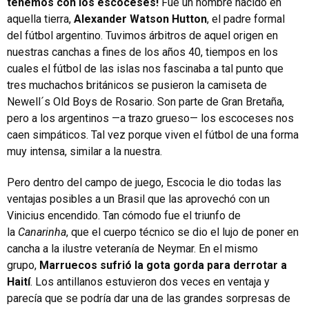
tenemos con los escoceses!
Fue un hombre nacido en
aquella tierra,
Alexander Watson Hutton
, el padre formal
del fútbol argentino. Tuvimos árbitros de aquel origen en
nuestras canchas a fines de los años 40, tiempos en los
cuales el fútbol de las islas nos fascinaba a tal punto que
tres muchachos británicos se pusieron la camiseta de
Newell´s Old Boys de Rosario. Son parte de Gran Bretaña,
pero a los argentinos —a trazo grueso— los escoceses nos
caen simpáticos. Tal vez porque viven el fútbol de una forma
muy intensa, similar a la nuestra.
Pero dentro del campo de juego, Escocia le dio todas las
ventajas posibles a un Brasil que las aprovechó con un
Vinicius encendido. Tan cómodo fue el triunfo de
la
Canarinha
, que el cuerpo técnico se dio el lujo de poner en
cancha a la ilustre veteranía de Neymar. En el mismo
grupo,
Marruecos sufrió la gota gorda para derrotar a
Haití
. Los antillanos estuvieron dos veces en ventaja y
parecía que se podría dar una de las grandes sorpresas de