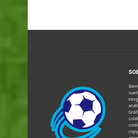
SO
Bien
sueñ
inte
anál
Gráf
cola
cont
copy
apre