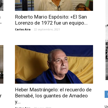
a
Roberto Mario Espósito: «El San
-
Lorenzo de 1972 fue un equipo...
Carlos Aira
-
22 septiembre, 2021
Heber Mastrángelo: el recuerdo de
r
Bernabé, los guantes de Amadeo
y...
Un