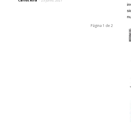
Carlos Aira
-
25 junio, 2021
in
si
nu
Página 1 de 2