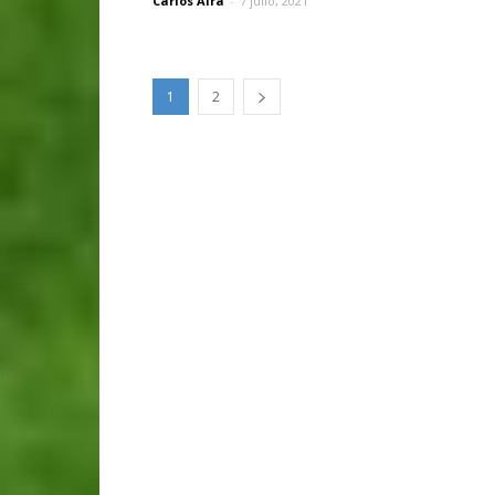
Carlos Aira
-
7 julio, 2021
1
2