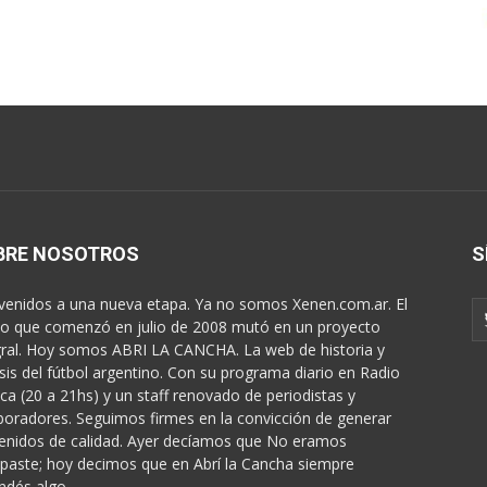
BRE NOSOTROS
S
venidos a una nueva etapa. Ya no somos Xenen.com.ar. El
o que comenzó en julio de 2008 mutó en un proyecto
gral. Hoy somos ABRI LA CANCHA. La web de historia y
isis del fútbol argentino. Con su programa diario en Radio
ica (20 a 21hs) y un staff renovado de periodistas y
boradores. Seguimos firmes en la convicción de generar
enidos de calidad. Ayer decíamos que No eramos
paste; hoy decimos que en Abrí la Cancha siempre
ndés algo...