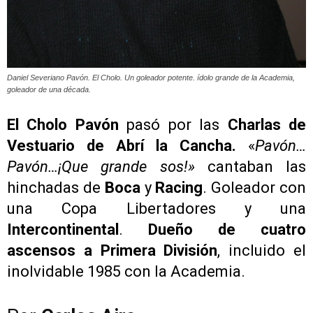
Daniel Severiano Pavón. El Cholo. Un goleador potente. ídolo grande de la Academia,
goleador de una década.
El Cholo Pavón
pasó por las
Charlas de
Vestuario de Abrí la Cancha.
«
Pavón…
Pavón…¡Que grande sos!»
cantaban las
hinchadas de
Boca
y
Racing
. Goleador con
una Copa Libertadores y una
Intercontinental
.
Dueño de cuatro
ascensos a Primera División
, incluido el
inolvidable 1985 con la Academia.