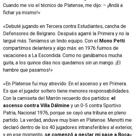
Cuando me vio el técnico de Platense, me dijo: – ¡Andá a
fichar ya mismo!»
«Debuté jugando en Tercera contra Estudiantes, cancha de
Defensores de Belgrano. Después agarré la Primera y no la
largué más. Teníamos un lindo equipo. Con el
Mono Petti
compartímos delantera y algo más: en 1976 fuimos de
vacaciones a La Escondida. Como no ganábamos mucha
guita, a los quince días nos quedamos sin un mango. ¡El
hambre que pasamos!»
«En Platense fui muy atrevido. En el ascenso y en Primera.
Es que el jugador soltero tiene menores responsabilidades.
Con la camiseta del Marrón recuerdo dos partidos:
el
ascenso contra Villa Dálmine
y un 0-5 contra Sportivo
Patria, Nacional 1976, porque se cayó una tribuna en pleno
partido. La verdad, anduve muy bien en Platense. Menotti me
declaró dentro de los 40 jugadores intransferibles al exterior,
y en ese momento,
se comenzó a gestar mi pase a Boca
«.