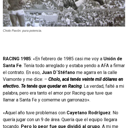
Cholo Pavón: pura potencia.
RACING 1985
: «En febrero de 1985 casi me voy a
Unión de
Santa Fe
. Tenía todo arreglado y estaba yendo a AFA a firmar
el contrato. En eso,
Juan D´Stéfano
me agarra en la calle
Viamonte y me dice: –
Cholo, acá tenés veinte mil dólares en
efectivo. Te tenés que quedar en Racing
. La verdad, falté a mi
palabra, pero era tanto el amor por Racing que tuve que
llamar a Santa Fe y comerme un garronazo».
«Aquel año tuve problemas con
Cayetano Rodríguez
. No
quería jugar con un 9 de área. Quería que el equipo llegara
tocando.
Pero lo peor fue que dividió al grupo
. A mi me