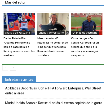
Más del autor
Charlas de Vestuario
Charlas de Vestuario
Charlas de Vestuario
Daniel Pato Núñez:
Mauro Amato: «El
Víctor Longo: «Con
«Cuando Perfumo me
futbolista no comprende
Central Córdoba fui un
llamó a casa para ir a
el poder que tiene para
hincha que entró a la
Racing se me cayeron las
llevar adelante causas
cancha y se consagró
medias»
sociales»
campeón»
Entradas recientes
Apildadas Deportivas: Con el FIFA Forward Enterprise, Wall Street
entró al área
Murió Ubaldo Antonio Rattín: el adiós al eterno capitán de la garra