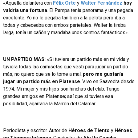
«Aquella delantera con
Félix Orte
y
Walter Fernández
hoy
valdría una fortuna
. El Pampa tenía panorama y una pegada
excelente. Yo no le pegaba tan bien a la pelota pero iba a
todas y cabeceaba con ambos parietales. Walter la tiraba
larga, tenía un cañón y mandaba unos centros fantásticos».
UN PARTIDO MAS:
«Si tuviera un partido más en mi vida y
tuviera todas las camisetas que vestí para jugar un partido
más, no quiero que se lo tome a mal,
pero me gustaría
jugar un partido más en Platense
. Vivo en Saavedra desde
1974. Mi mujer y mis hijos son hinchas del club. Tengo
grandes amigos en Platense; así que si tuviera esa
posibilidad, agarraría la Marrón del Calamar.
Periodista y escritor. Autor de
Héroes de Tiento
y
Héroes
en Tiempos Infames
. Conductor de
Abrí la Cancha
,