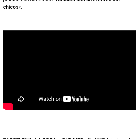
chicos
«.