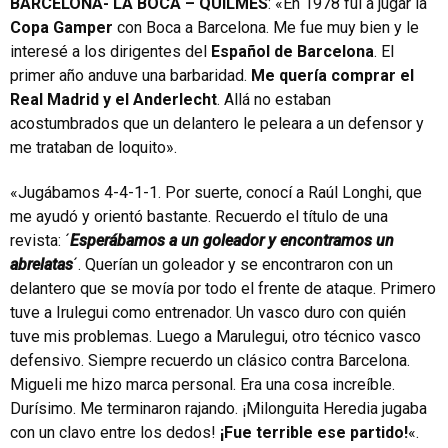
BARCELONA- LA BOCA – QUILMES
: «En 1978 fui a jugar la
Copa Gamper
con Boca a Barcelona. Me fue muy bien y le
interesé a los dirigentes del
Español de Barcelona
. El
primer año anduve una barbaridad.
Me quería comprar el
Real Madrid y el Anderlecht
. Allá no estaban
acostumbrados que un delantero le peleara a un defensor y
me trataban de loquito».
«Jugábamos 4-4-1-1. Por suerte, conocí a Raúl Longhi, que
me ayudó y orientó bastante. Recuerdo el título de una
revista: ´
Esperábamos a un goleador y encontramos un
abrelatas
´. Querían un goleador y se encontraron con un
delantero que se movía por todo el frente de ataque. Primero
tuve a Irulegui como entrenador. Un vasco duro con quién
tuve mis problemas. Luego a Marulegui, otro técnico vasco
defensivo. Siempre recuerdo un clásico contra Barcelona.
Migueli me hizo marca personal. Era una cosa increíble.
Durísimo. Me terminaron rajando. ¡Milonguita Heredia jugaba
con un clavo entre los dedos!
¡Fue terrible ese partido!
«.