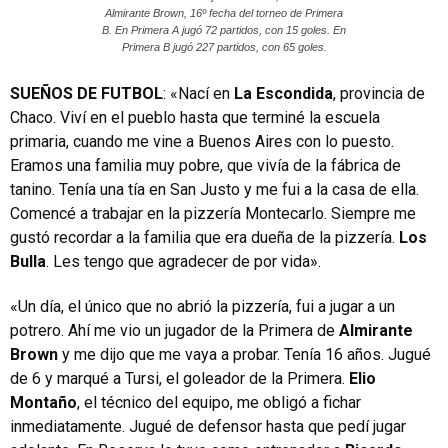
Almirante Brown, 16º fecha del torneo de Primera
B. En Primera A jugó 72 partidos, con 15 goles. En
Primera B jugó 227 partidos, con 65 goles.
SUEÑOS DE FUTBOL
: «Nací en
La Escondida
, provincia de
Chaco. Viví en el pueblo hasta que terminé la escuela
primaria, cuando me vine a Buenos Aires con lo puesto.
Eramos una familia muy pobre, que vivía de la fábrica de
tanino. Tenía una tía en San Justo y me fui a la casa de ella.
Comencé a trabajar en la pizzería Montecarlo. Siempre me
gustó recordar a la familia que era dueña de la pizzería.
Los
Bulla
. Les tengo que agradecer de por vida».
«Un día, el único que no abrió la pizzería, fui a jugar a un
potrero. Ahí me vio un jugador de la Primera de
Almirante
Brown
y me dijo que me vaya a probar. Tenía 16 años. Jugué
de 6 y marqué a Tursi, el goleador de la Primera.
Elio
Montaño
, el técnico del equipo, me obligó a fichar
inmediatamente. Jugué de defensor hasta que pedí jugar