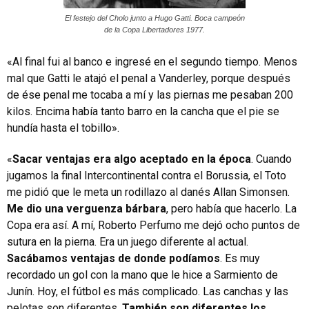
El festejo del Cholo junto a Hugo Gatti. Boca campeón
de la Copa Libertadores 1977.
«Al final fui al banco e ingresé en el segundo tiempo. Menos
mal que Gatti le atajó el penal a Vanderley, porque después
de ése penal me tocaba a mí y las piernas me pesaban 200
kilos. Encima había tanto barro en la cancha que el pie se
hundía hasta el tobillo».
«
Sacar ventajas era algo aceptado en la época
. Cuando
jugamos la final Intercontinental contra el Borussia, el Toto
me pidió que le meta un rodillazo al danés Allan Simonsen.
Me dio una verguenza bárbara
, pero había que hacerlo. La
Copa era así. A mí, Roberto Perfumo me dejó ocho puntos de
sutura en la pierna. Era un juego diferente al actual.
Sacábamos ventajas de donde podíamos
. Es muy
recordado un gol con la mano que le hice a Sarmiento de
Junín. Hoy, el fútbol es más complicado. Las canchas y las
pelotas son diferentes.
También son diferentes los