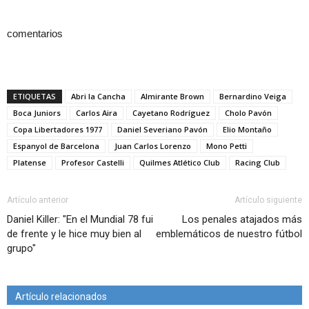
comentarios
ETIQUETAS
Abri la Cancha
Almirante Brown
Bernardino Veiga
Boca Juniors
Carlos Aira
Cayetano Rodríguez
Cholo Pavón
Copa Libertadores 1977
Daniel Severiano Pavón
Elio Montaño
Espanyol de Barcelona
Juan Carlos Lorenzo
Mono Petti
Platense
Profesor Castelli
Quilmes Atlético Club
Racing Club
Artículo anterior
Artículo siguiente
Daniel Killer: "En el Mundial 78 fui
Los penales atajados más
de frente y le hice muy bien al
emblemáticos de nuestro fútbol
grupo"
Artículo relacionados