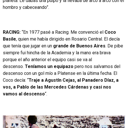
planeta. Le dabas una pulpo y la llevaba de arco a arco con el
hombro y cabeceando”.
RACING:
“En 1977 pasé a Racing. Me convenció el
Coco
Basile
, quien me había dirigido en Rosario Central. El decía
que tenía que jugar en un
grande de Buenos Aires
. De pibe
siempre fui hincha de la Academia y la mano era brava
porque el año anterior el equipo casi se va al
descenso.
Teníamos un equipazo
pero nos salvamos del
descenso con un gol mío a Platense en la última fecha. El
Coco decía: “
Traje a Agustín Cejas, al Panadero Díaz, a
vos, a Pablo de las Mercedes Cárdenas y casi nos
vamos al descenso
“.