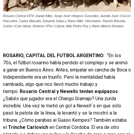
Rosario Central 1974: Daniel Killer, Jorge José «Negro» González, Aurelio José «Coco»
Pascuttini, Carlos Biasutto, Eduardo Solari y Mario Killer. Hinchados: Ramón Bóveda,
Carlos «Cai» Aimar, Roberto «Pío» Cabral, Aldo Pedro Poy y Mario Alberto Kempes
ROSARIO, CAPITAL DEL FUTBOL ARGENTINO
: “En los
70s, el fútbol rosarino había perdido el complejo y se animó
a ganar en Buenos Aires. Antes, empatar en cancha de Boca o
Independiente era un triunfo. Pero la mentalidad había
cambiado, algo que nos llevó mucho trabajo y
tiempo.
Rosario Central y Newells tenían equipazos
.
¿Sabés que jugador era el Chango Gramajo? Una zurda
increíble. Una vez le metió un gol a Newell´s en que sólo
pasó la pelota de la línea, la levantó y se la mostró a la
tribuna. ¿Cómo parabas al Guaso Kempes? También estaba
el
Trinche Carlovich
en Central Córdoba. El era de otro