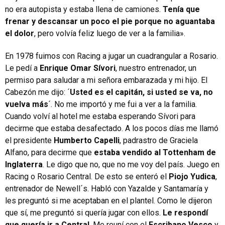
no era autopista y estaba llena de camiones.
Tenía que
frenar y descansar un poco el pie porque no aguantaba
el dolor
, pero volvía feliz luego de ver a la familia».
En 1978 fuimos con Racing a jugar un cuadrangular a Rosario.
Le pedí a
Enrique Omar Sívori
, nuestro entrenador, un
permiso para saludar a mi señora embarazada y mi hijo. El
Cabezón me dijo: ´
Usted es el capitán, si usted se va, no
vuelva más
´. No me importó y me fui a ver a la familia.
Cuando volví al hotel me estaba esperando Sívori para
decirme que estaba desafectado. A los pocos días me llamó
el presidente
Humberto Capelli
, padrastro de Graciela
Alfano, para decirme que
estaba vendido al Tottenham de
Inglaterra
. Le digo que no, que no me voy del país. Juego en
Racing o Rosario Central. De esto se enteró el
Piojo Yudica
,
entrenador de Newell´s. Habló con Yazalde y Santamaría y
les preguntó si me aceptaban en el plantel. Como le dijeron
que sí, me preguntó si quería jugar con ellos.
Le respondí
que quería ir a Central
. Me reuní con el
Escribano Vesco
y