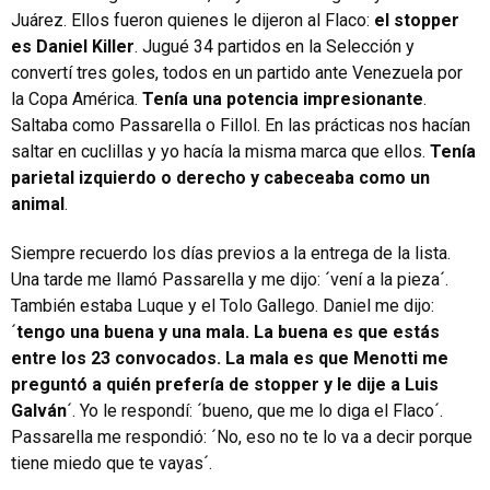
Juárez. Ellos fueron quienes le dijeron al Flaco:
el stopper
es Daniel Killer
. Jugué 34 partidos en la Selección y
convertí tres goles, todos en un partido ante Venezuela por
la Copa América.
Tenía una potencia impresionante
.
Saltaba como Passarella o Fillol. En las prácticas nos hacían
saltar en cuclillas y yo hacía la misma marca que ellos.
Tenía
parietal izquierdo o derecho y cabeceaba como un
animal
.
Siempre recuerdo los días previos a la entrega de la lista.
Una tarde me llamó Passarella y me dijo: ´vení a la pieza´.
También estaba Luque y el Tolo Gallego. Daniel me dijo:
´
tengo una buena y una mala. La buena es que estás
entre los 23 convocados. La mala es que Menotti me
preguntó a quién prefería de stopper y le dije a Luis
Galván
´. Yo le respondí: ´bueno, que me lo diga el Flaco´.
Passarella me respondió: ´No, eso no te lo va a decir porque
tiene miedo que te vayas´.