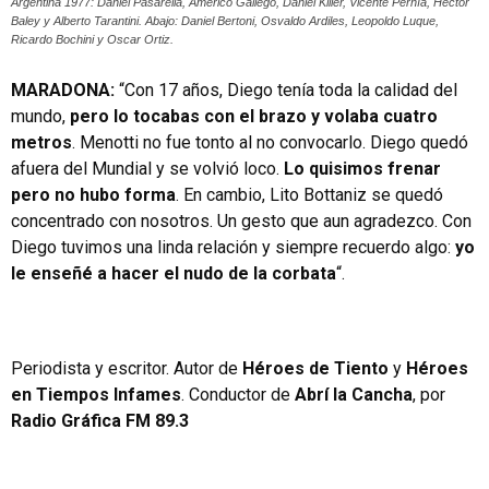
Argentina 1977: Daniel Pasarella, Américo Gallego, Daniel Killer, Vicente Pernía, Héctor
Baley y Alberto Tarantini. Abajo: Daniel Bertoni, Osvaldo Ardiles, Leopoldo Luque,
Ricardo Bochini y Oscar Ortiz.
MARADONA:
“Con 17 años, Diego tenía toda la calidad del
mundo,
pero lo tocabas con el brazo y volaba cuatro
metros
. Menotti no fue tonto al no convocarlo. Diego quedó
afuera del Mundial y se volvió loco.
Lo quisimos frenar
pero no hubo forma
. En cambio, Lito Bottaniz se quedó
concentrado con nosotros. Un gesto que aun agradezco. Con
Diego tuvimos una linda relación y siempre recuerdo algo:
yo
le enseñé a hacer el nudo de la corbata
“.
Periodista y escritor. Autor de
Héroes de Tiento
y
Héroes
en Tiempos Infames
. Conductor de
Abrí la Cancha
, por
Radio Gráfica FM 89.3