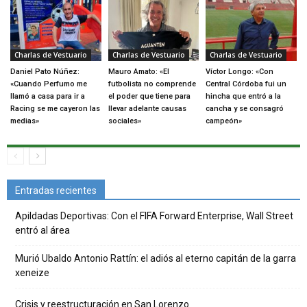
Charlas de Vestuario
Charlas de Vestuario
Charlas de Vestuario
Daniel Pato Núñez:
Mauro Amato: «El
Víctor Longo: «Con
«Cuando Perfumo me
futbolista no comprende
Central Córdoba fui un
llamó a casa para ir a
el poder que tiene para
hincha que entró a la
Racing se me cayeron las
llevar adelante causas
cancha y se consagró
medias»
sociales»
campeón»
Entradas recientes
Apildadas Deportivas: Con el FIFA Forward Enterprise, Wall Street
entró al área
Murió Ubaldo Antonio Rattín: el adiós al eterno capitán de la garra
xeneize
Crisis y reestructuración en San Lorenzo