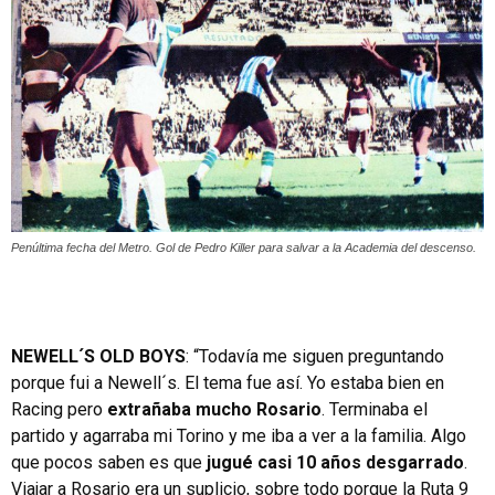
Penúltima fecha del Metro. Gol de Pedro Killer para salvar a la Academia del descenso.
NEWELL´S OLD BOYS
: “Todavía me siguen preguntando
porque fui a Newell´s. El tema fue así. Yo estaba bien en
Racing pero
extrañaba mucho Rosario
. Terminaba el
partido y agarraba mi Torino y me iba a ver a la familia. Algo
que pocos saben es que
jugué casi 10 años desgarrado
.
Viajar a Rosario era un suplicio, sobre todo porque la Ruta 9