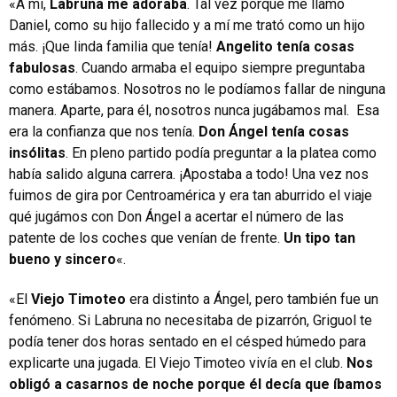
«A mí,
Labruna me adoraba
. Tal vez porque me llamo
Daniel, como su hijo fallecido y a mí me trató como un hijo
más. ¡Que linda familia que tenía!
Angelito tenía cosas
fabulosas
. Cuando armaba el equipo siempre preguntaba
como estábamos. Nosotros no le podíamos fallar de ninguna
manera. Aparte, para él, nosotros nunca jugábamos mal. Esa
era la confianza que nos tenía.
Don Ángel tenía cosas
insólitas
. En pleno partido podía preguntar a la platea como
había salido alguna carrera. ¡Apostaba a todo! Una vez nos
fuimos de gira por Centroamérica y era tan aburrido el viaje
qué jugámos con Don Ángel a acertar el número de las
patente de los coches que venían de frente.
Un tipo tan
bueno y sincero
«.
«El
Viejo Timoteo
era distinto a Ángel, pero también fue un
fenómeno. Si Labruna no necesitaba de pizarrón, Griguol te
podía tener dos horas sentado en el césped húmedo para
explicarte una jugada. El Viejo Timoteo vivía en el club.
Nos
obligó a casarnos de noche porque él decía que íbamos