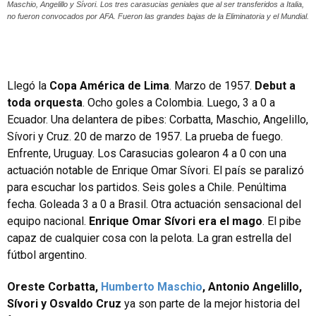
Maschio, Angelillo y Sívori. Los tres carasucias geniales que al ser transferidos a Italia,
no fueron convocados por AFA. Fueron las grandes bajas de la Eliminatoria y el Mundial.
Llegó la
Copa América de Lima
. Marzo de 1957.
Debut a
toda orquesta
. Ocho goles a Colombia. Luego, 3 a 0 a
Ecuador. Una delantera de pibes: Corbatta, Maschio, Angelillo,
Sívori y Cruz. 20 de marzo de 1957. La prueba de fuego.
Enfrente, Uruguay. Los Carasucias golearon 4 a 0 con una
actuación notable de Enrique Omar Sívori. El país se paralizó
para escuchar los partidos. Seis goles a Chile. Penúltima
fecha. Goleada 3 a 0 a Brasil. Otra actuación sensacional del
equipo nacional.
Enrique Omar Sívori era el mago
. El pibe
capaz de cualquier cosa con la pelota. La gran estrella del
fútbol argentino.
Oreste Corbatta,
Humberto Maschio
, Antonio Angelillo,
Sívori y Osvaldo Cruz
ya son parte de la mejor historia del