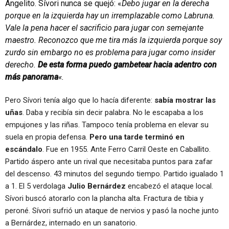
Angelito. Sívori nunca se quejó: «
Debo jugar en la derecha
porque en la izquierda hay un irremplazable como Labruna.
Vale la pena hacer el sacrificio para jugar con semejante
maestro. Reconozco que me tira más la izquierda porque soy
zurdo sin embargo no es problema para jugar como insider
derecho.
De esta forma puedo gambetear hacia adentro con
más panorama
«.
Pero Sívori tenía algo que lo hacía diferente:
sabía mostrar las
uñas
. Daba y recibía sin decir palabra.
No le escapaba a los
empujones y las riñas. Tampoco tenía problema en elevar su
suela en propia defensa.
Pero una tarde terminó en
escándalo
. Fue en 1955. Ante Ferro Carril Oeste en Caballito.
Partido áspero ante un rival que necesitaba puntos para zafar
del descenso. 43 minutos del segundo tiempo. Partido igualado 1
a 1. El 5 verdolaga
Julio Bernárdez
encabezó el ataque local.
Sívori buscó atorarlo con la plancha alta. Fractura de tibia y
peroné. Sívori sufrió un ataque de nervios y pasó la noche junto
a Bernárdez, internado en un sanatorio.