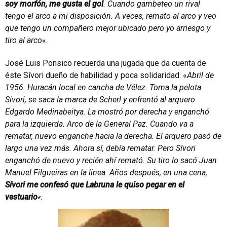
soy morfón, me gusta el gol
. Cuando gambeteo un rival
tengo el arco a mi disposición. A veces, remato al arco y veo
que tengo un compañero mejor ubicado pero yo arriesgo y
tiro al arco
«.
José Luis Ponsico recuerda una jugada que da cuenta de
éste Sívori dueño de habilidad y poca solidaridad: «
Abril de
1956. Huracán local en cancha de Vélez. Toma la pelota
Sívori, se saca la marca de Scherl y enfrentó al arquero
Edgardo Medinabeitya. La mostró por derecha y enganchó
para la izquierda. Arco de la General Paz. Cuando va a
rematar, nuevo enganche hacia la derecha. El arquero pasó de
largo una vez más. Ahora sí, debía rematar. Pero Sívori
enganchó de nuevo y recién ahí remató. Su tiro lo sacó Juan
Manuel Filgueiras en la línea. Años después, en una cena,
Sívori me confesó que Labruna le quiso pegar en el
vestuario
«.