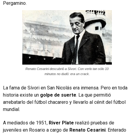
Pergamino.
Renato Cesarini descubrió a Sívori. Con verlo tan sólo 10
minutos no dudó: era un crack.
La fama de Sívori en San Nicolás era inmensa. Pero en toda
historia existe un
golpe de suerte
. La que permitió
arrebatarlo del fútbol chacarero y llevarlo al cénit del fútbol
mundial.
A mediados de 1951,
River Plate
realizó pruebas de
juveniles en Rosario a cargo de
Renato Cesarini
. Enterado