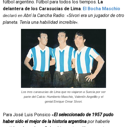
fútbol argentino. Fútbol para todos los tiempos.
La
delantera de los Carasucias de Lima
.
El Bocha Maschio
Abrí la Cancha Radio
Sívori era un jugador de otro
declaró en
: «
planeta. Tenía una habilidad increíble
«.
Los tres carasucias de Lima que no viajaron a Suecia por ser
parte del Calcio: Humberto Maschio, Valentín Angelillo y el
genial Enrique Omar Sívori.
Para José Luis Ponsico «
El seleccionado de 1957 pudo
haber sido el mejor de la historia argentina
por haberle