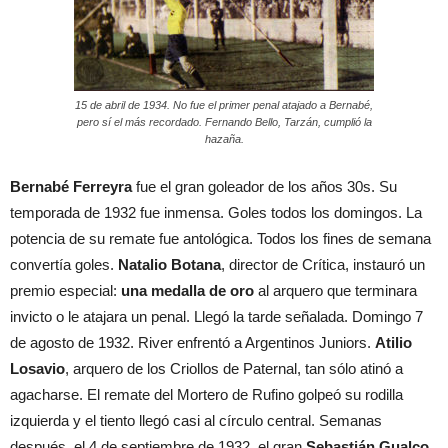
15 de abril de 1934. No fue el primer penal atajado a Bernabé,
pero sí el más recordado. Fernando Bello, Tarzán, cumplió la
hazaña.
Bernabé Ferreyra
fue el gran goleador de los años 30s. Su
temporada de 1932 fue inmensa. Goles todos los domingos. La
potencia de su remate fue antológica. Todos los fines de semana
convertía goles.
Natalio Botana
, director de Crítica, instauró un
premio especial:
una medalla de oro
al arquero que terminara
invicto o le atajara un penal. Llegó la tarde señalada. Domingo 7
de agosto de 1932. River enfrentó a Argentinos Juniors.
Atilio
Losavio
, arquero de los Criollos de Paternal, tan sólo atinó a
agacharse. El remate del Mortero de Rufino golpeó su rodilla
izquierda y el tiento llegó casi al círculo central. Semanas
después, el 4 de septiembre de 1932, el gran
Sebastián Gualco
,