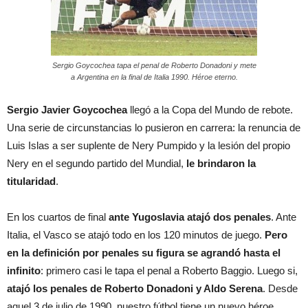
Sergio Goycochea tapa el penal de Roberto Donadoni y mete
a Argentina en la final de Italia 1990. Héroe eterno.
Sergio Javier Goycochea
llegó a la Copa del Mundo de rebote.
Una serie de circunstancias lo pusieron en carrera: la renuncia de
Luis Islas a ser suplente de Nery Pumpido y la lesión del propio
Nery en el segundo partido del Mundial,
le brindaron la
titularidad
.
En los cuartos de final
ante Yugoslavia atajó dos penales
. Ante
Italia, el Vasco se atajó todo en los 120 minutos de juego.
Pero
en la definición por penales su figura se agrandó hasta el
infinito
: primero casi le tapa el penal a Roberto Baggio. Luego si,
atajó los penales de Roberto Donadoni y Aldo Serena
. Desde
aquel 3 de julio de 1990, nuestro fútbol tiene un nuevo héroe.