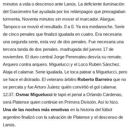
minutos a vida o descenso ante Lanús. La deficiente iluminación
del Gasómetro fue ayudada por los relámpagos que presagiaban
tormenta. Noventa minutos sin mover el marcador. Alargue.
Tampoco se movió el resultado. 0 a 0. Ya era medianoche. Serie
de cinco penales que finalizó igualada en cuatro. Era necesaria
una segunda serie, esta vez de dos penales. Fue necesaria una
tercera tanda de dos penales. madrugada del jueves 17 de
noviembre. El duro central Jorge Peremateu desvía su remate.
Arquero contra arquero. Miguelucci y el Loco Rubén Sánchez.
Ataja el calamar. Serie igualada. Le toca patear a Miguelucci, pero
se hace el distraido. El veterano árbitro
Roberto Barreiro
que no
se percata y fue Arturo Juárez quién convirtió el gol calamar.
12:37.
Osmar Miguelucci
le tapó el penal a Orlando Cárdenas,
será Platense quien continúe en Primera División. Así lo hizo.
Una de las noches más emotivas
en la historia del fútbol
argentino finalizó con la salvación de Platense y el descenso de
Lanús.