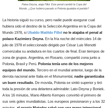
Patea Deyna, ataja Fillol. Este penal cambió la Copa del
Mundo. ¿Que hubiera pasado si Polonia igualaba el partido?
La historia siguió su curso, pero nadie puede asegurar cual
hubiera sido el destino de la Selección Argentina en la Copa del
Mundo 1978, si
Ubaldo Matildo Fillol
no le atajaba el penal al
polaco Kazimierz Deyna
. En la fría noche del miércoles 14 de
julio de 1978 el seleccionado dirigido por César Luis Menotti
comenzaba su andadura en los cuartos de final. Eran tiempos de
zona de grupos. Argentina, en Rosario, compartió zona junto a
Polonia, Brasil y Perú.
Polonia tenía uno de los mejores
equipos del mundo.
Tercero en el mundial anterior, luego de la
derrota nacional ante Italia en el Monumental,
nadie garantizaba
un buen resultado.
De movida, Polonia se sintió superior y tiró
toda la presión de una delantera admirable: Lato-Deyna y Boniek.
A los 16 minutos, Mario Alberto Kempes convirtió el primero de
sus seis goles mundialistas. Los europeos presionaron y a los 32
minutos,
el propio Matador salvó con una mano intencional