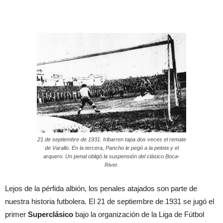
21 de septiembre de 1931. Iribarren tapa dos veces el remate
de Varallo. En la tercera, Pancho le pegó a la pelota y el
arquero. Un penal obligò la suspensión del clásico Boca-
River.
Lejos de la pérfida albión, los penales atajados son parte de
nuestra historia futbolera. El 21 de septiembre de 1931 se jugó el
primer
Superclásico
bajo la organización de la Liga de Fútbol