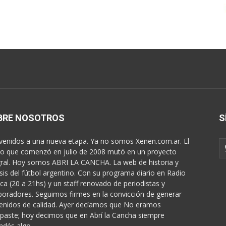
BRE NOSOTROS
S
venidos a una nueva etapa. Ya no somos Xenen.com.ar. El
o que comenzó en julio de 2008 mutó en un proyecto
gral. Hoy somos ABRI LA CANCHA. La web de historia y
isis del fútbol argentino. Con su programa diario en Radio
ica (20 a 21hs) y un staff renovado de periodistas y
boradores. Seguimos firmes en la convicción de generar
enidos de calidad. Ayer decíamos que No eramos
paste; hoy decimos que en Abrí la Cancha siempre
ndés algo...