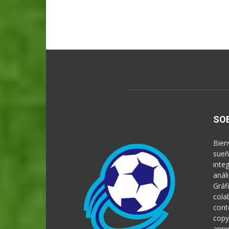
SO
Bien
sueñ
inte
anál
Gráf
cola
cont
copy
apre