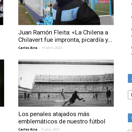
Juan Ramón Fleita: «La Chilena a
Chilavert fue impronta, picardía y...
Carlos Aira
-
19 abril, 2024
Ar
Los penales atajados más
emblemáticos de nuestro fútbol
Ca
Carlos Aira
-
9 julio, 2021