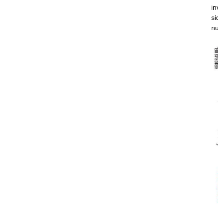
in
si
nu