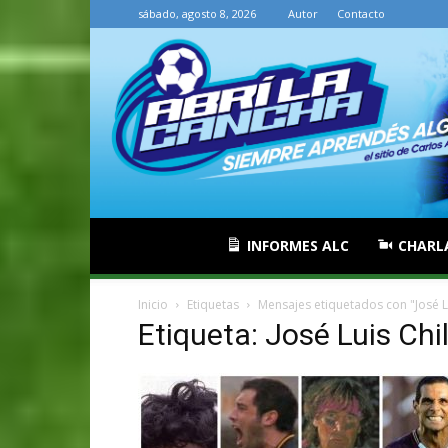
sábado, agosto 8, 2026
Autor
Contacto
INFORMES ALC
CHARL
Inicio
Etiquetas
Mensajes etiquetados con "José Lu
Etiqueta: José Luis Chi