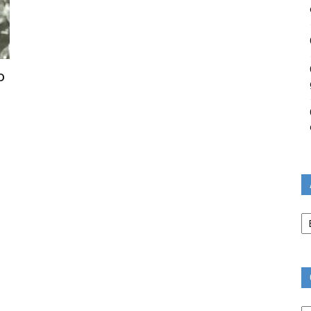
o
Ar
Ca