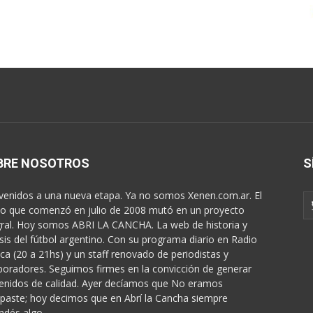
BRE NOSOTROS
S
venidos a una nueva etapa. Ya no somos Xenen.com.ar. El
o que comenzó en julio de 2008 mutó en un proyecto
gral. Hoy somos ABRI LA CANCHA. La web de historia y
isis del fútbol argentino. Con su programa diario en Radio
ica (20 a 21hs) y un staff renovado de periodistas y
boradores. Seguimos firmes en la convicción de generar
enidos de calidad. Ayer decíamos que No eramos
paste; hoy decimos que en Abrí la Cancha siempre
ndés algo...