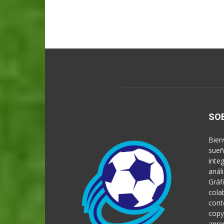
SO
Bien
sueñ
inte
anál
Gráf
cola
cont
copy
apre