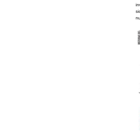
in
si
nu