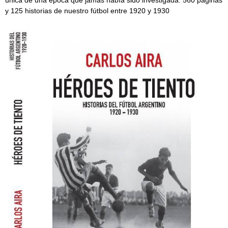
única de una época que jamás había sido investigada. 560 páginas
y 125 historias de nuestro fútbol entre 1920 y 1930