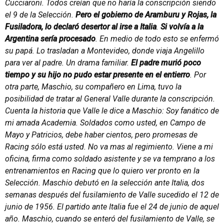
Cucciaroni. Todos creían que no haría la conscripción siendo
el 9 de la Selección.
Pero el gobierno de Aramburu y Rojas, la
Fusiladora, lo declaró desertor al irse a Italia
.
Si volvía a la
Argentina sería procesado
. En medio de todo esto se enfermó
su papá. Lo trasladan a Montevideo, donde viaja Angelillo
para ver al padre. Un drama familiar.
El padre murió poco
tiempo y su hijo no pudo estar presente en el entierro
. Por
otra parte, Maschio, su compañero en Lima, tuvo la
posibilidad de tratar al General Valle durante la conscripción.
Cuenta la historia que Valle le dice a Maschio: Soy fanático de
mi amada Academia. Soldados como usted, en Campo de
Mayo y Patricios, debe haber cientos, pero promesas de
Racing sólo está usted. No va mas al regimiento. Viene a mi
oficina, firma como soldado asistente y se va temprano a los
entrenamientos en Racing que lo quiero ver pronto en la
Selección. Maschio debutó en la selección ante Italia, dos
semanas después del fusilamiento de Valle sucedido el 12 de
junio de 1956. El partido ante Italia fue el 24 de junio de aquel
año. Maschio, cuando se enteró del fusilamiento de Valle, se