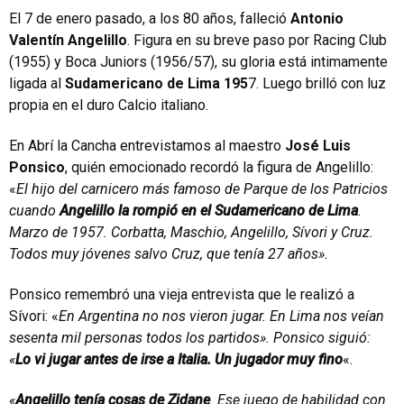
El 7 de enero pasado, a los 80 años, falleció
Antonio
Valentín Angelillo
. Figura en su breve paso por Racing Club
(1955) y Boca Juniors (1956/57), su gloria está intimamente
ligada al
Sudamericano de Lima 195
7. Luego brilló con luz
propia en el duro Calcio italiano.
En Abrí la Cancha entrevistamos al maestro
José Luis
Ponsico
, quién emocionado recordó la figura de Angelillo:
«
El hijo del carnicero más famoso de Parque de los Patricios
cuando
Angelillo la rompió en el Sudamericano de Lima
.
Marzo de 1957. Corbatta, Maschio, Angelillo, Sívori y Cruz.
Todos muy jóvenes salvo Cruz, que tenía 27 años».
Ponsico remembró una vieja entrevista que le realizó a
Sívori: «
En Argentina no nos vieron jugar. En Lima nos veían
sesenta mil personas todos los partidos». Ponsico siguió:
«
Lo vi jugar antes de irse a Italia. Un jugador muy fino
«.
«
Angelillo tenía cosas de Zidane
. Ese juego de habilidad con