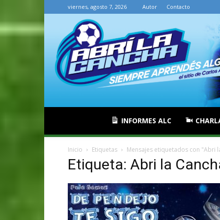
viernes, agosto 7, 2026
Autor
Contacto
INFORMES ALC
CHARL
Inicio
Etiquetas
Mensajes etiquetados con "Abri 
Etiqueta: Abri la Canch