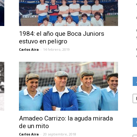
1984: el año que Boca Juniors
estuvo en peligro
Carlos Aira
-
14 febrero, 2019
Ar
Amadeo Carrizo: la aguda mirada
de un mito
Ca
Carlos Aira
-
20 septiembre, 2018