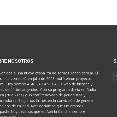
BRE NOSOTROS
S
venidos a una nueva etapa. Ya no somos Xenen.com.ar. El
o que comenzó en julio de 2008 mutó en un proyecto
gral. Hoy somos ABRI LA CANCHA. La web de historia y
isis del fútbol argentino. Con su programa diario en Radio
ica (20 a 21hs) y un staff renovado de periodistas y
boradores. Seguimos firmes en la convicción de generar
enidos de calidad. Ayer decíamos que No eramos
paste; hoy decimos que en Abrí la Cancha siempre
ndés algo...