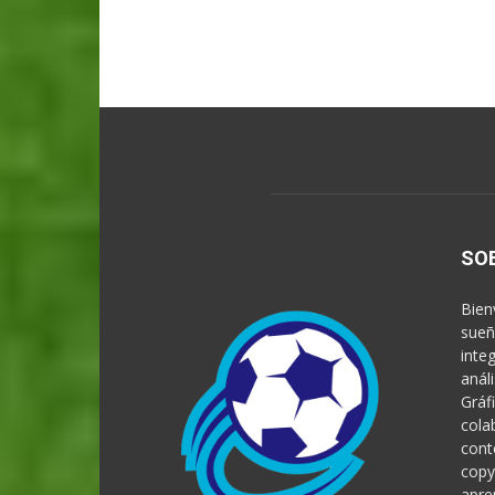
SO
Bien
sueñ
inte
anál
Gráf
cola
cont
copy
apre