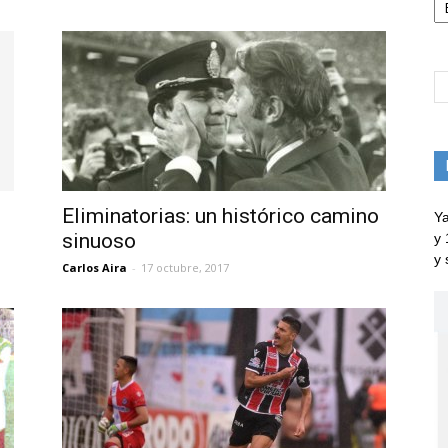
Eliminatorias: un histórico camino
Ya
sinuoso
y 
y 
Carlos Aira
-
17 octubre, 2017