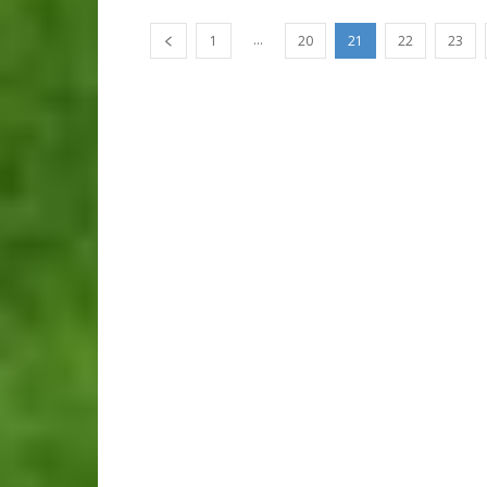
...
1
20
21
22
23