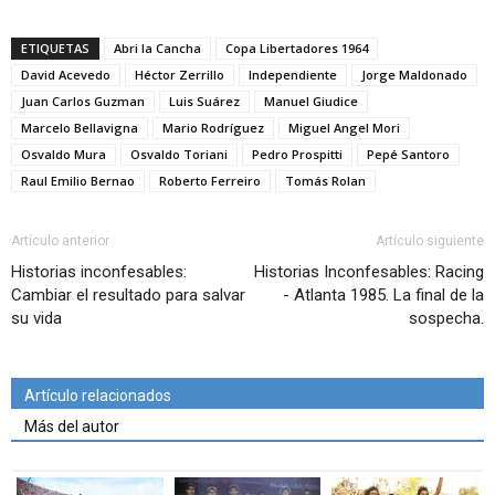
ETIQUETAS
Abri la Cancha
Copa Libertadores 1964
David Acevedo
Héctor Zerrillo
Independiente
Jorge Maldonado
Juan Carlos Guzman
Luis Suárez
Manuel Giudice
Marcelo Bellavigna
Mario Rodríguez
Miguel Angel Mori
Osvaldo Mura
Osvaldo Toriani
Pedro Prospitti
Pepé Santoro
Raul Emilio Bernao
Roberto Ferreiro
Tomás Rolan
Artículo anterior
Artículo siguiente
Historias inconfesables:
Historias Inconfesables: Racing
Cambiar el resultado para salvar
- Atlanta 1985. La final de la
su vida
sospecha.
Artículo relacionados
Más del autor