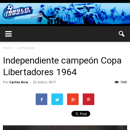
Inicio
Campañas
Independiente campeón Copa
Libertadores 1964
Por
Carlos Aira
-
22 enero, 2017
7440