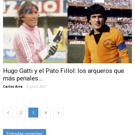
Hugo Gatti y el Pato Fillol: los arqueros que
más penales...
Carlos Aira
-
8 junio, 2021
2
3
4
Entradas recientes