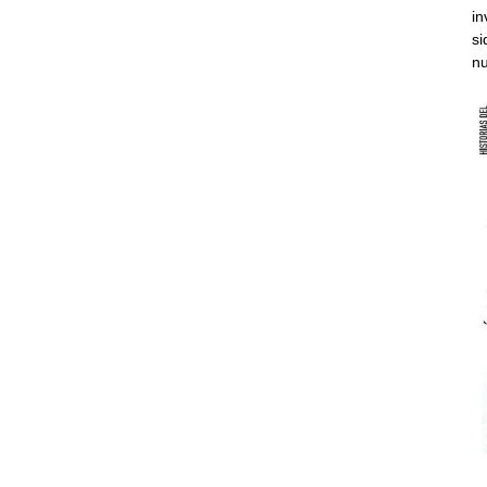
in
si
nu