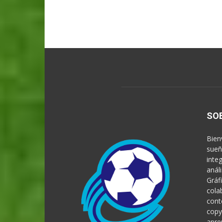
SO
Bien
sueñ
inte
anál
Gráf
cola
cont
copy
apre