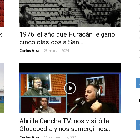
:
1976: el año que Huracán le ganó
cinco clásicos a San...
Carlos Aira
-
28 marzo, 2024
Ar
Abrí la Cancha TV: nos visitó la
Globopedia y nos sumergimos...
Ca
Carlos Aira
-
11 septiembre, 2023