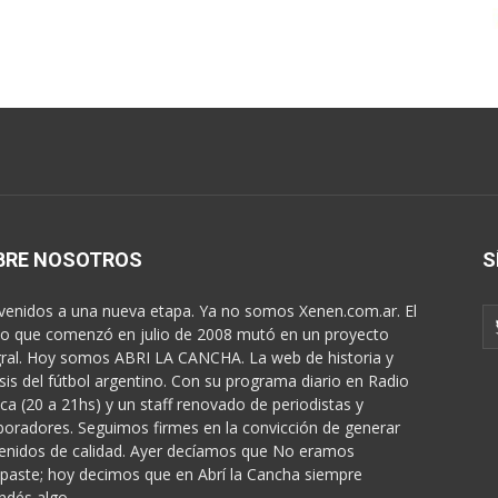
BRE NOSOTROS
S
venidos a una nueva etapa. Ya no somos Xenen.com.ar. El
o que comenzó en julio de 2008 mutó en un proyecto
gral. Hoy somos ABRI LA CANCHA. La web de historia y
isis del fútbol argentino. Con su programa diario en Radio
ica (20 a 21hs) y un staff renovado de periodistas y
boradores. Seguimos firmes en la convicción de generar
enidos de calidad. Ayer decíamos que No eramos
paste; hoy decimos que en Abrí la Cancha siempre
ndés algo...