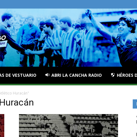
AS DE VESTUARIO
ABRI LA CANCHA RADIO
HÉROES D
tlético Huracán"
o Huracán