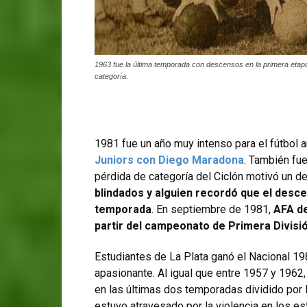
1963 fue la última temporada con descensos en la primera etapa
categoría.
1981 fue un año muy intenso para el fútbol a
Juniors con Diego Maradona
. También fu
pérdida de categoría del Ciclón motivó un d
blindados y alguien recordó que el desc
temporada
. En septiembre de 1981,
AFA de
partir del campeonato de Primera Divisi
Estudiantes de La Plata ganó el Nacional 19
apasionante. Al igual que entre 1957 y 1962
en las últimas dos temporadas dividido por
estuvo atravesado por la violencia en los es