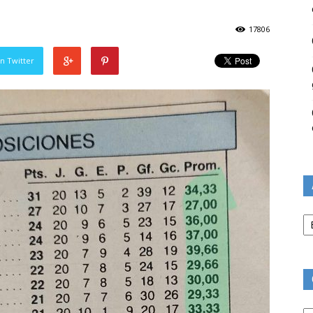
17806
n Twitter
Ar
Ca