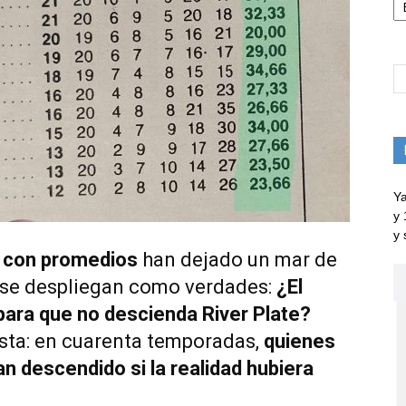
Ya
y 
y 
con promedios
han dejado un mar de
 se despliegan como verdades:
¿El
para que no descienda River Plate?
sta: en cuarenta temporadas,
quienes
n descendido si la realidad hubiera