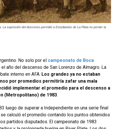
. La supresión del descenso permitió a Estudiantes de La Plata no perder la
rgentino. No solo por el
campeonato de Boca
e el año del descenso de San Lorenzo de Almagro. La
ebate interno en AFA.
Los grandes ya no estaban
enso por promedios permitiría zafar una mala
cidió implementar el promedio para el descenso a
ón (Metropolitano) de 1983
.
83 luego de superar a Independiente en una serie final
, se calculó el promedio contando los puntos obtenidos
 los partidos disputados. El campeonato de 1983
tadios y la prolongada huelga en River Plate. Los dos