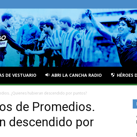
AS DE VESTUARIO
ABRI LA CANCHA RADIO
HÉROES D
edios. ¿Quienes hubieran descendido por puntos?
ños de Promedios.
n descendido por