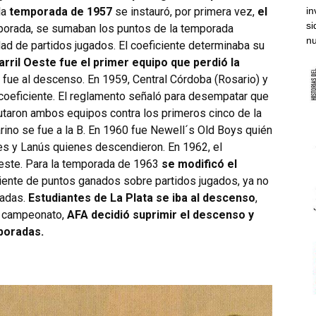
 la
temporada de 1957
se instauró, por primera vez,
el
in
si
mporada, se sumaban los puntos de la temporada
nu
tidad de partidos jugados. El coeficiente determinaba su
arril Oeste fue el primer equipo que perdió la
e fue al descenso. En 1959, Central Córdoba (Rosario) y
oeficiente. El reglamento señaló para desempatar que
utaron ambos equipos contra los primeros cinco de la
arino se fue a la B. En 1960 fue Newell´s Old Boys quién
es y Lanús quienes descendieron. En 1962, el
Oeste. Para la temporada de 1963
se modificó el
iente de puntos ganados sobre partidos jugados, ya no
radas.
Estudiantes de La Plata se iba al descenso
,
el campeonato,
AFA decidió suprimir el descenso y
mporadas.