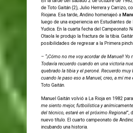
En la tarde del sábado 2 de octubre de 1982
de Toto Gaitán (2), Julio Herrera y Carrizo,
Riojana. Esa tarde, Andino homenajeó a
Manu
luego de una experiencia en Estudiantes de 
Yudica. En la cuarta fecha del Campeonato N
Otaola le produjo la fractura de la tibia. Gai
posibilidades de regresar a la Primera pincha
– “¡Cómo no me voy acordar de Manuel! Yo m
Todavía recuerdo cuando en una victoria nue
quebrado la tibia y el peroné. Recuerdo muy b
cuando le paso eso a Manuel, creo, a mí me 
Toto Gaitán.
Manuel Gaitán volvió a La Rioja en 1982 par
me siento mejor, futbolística y anímicament
del técnico, estaré en el próximo Regional
”, 
nuevo título. El cuarto campeonato de Andin
incubando una historia.