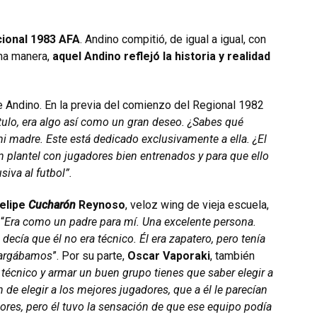
ional 1983 AFA
. Andino compitió, de igual a igual, con
una manera,
aquel Andino reflejó la historia y realidad
de Andino. En la previa del comienzo del Regional 1982
ulo, era algo así como un gran deseo. ¿Sabes qué
i madre. Este está dedicado exclusivamente a ella. ¿El
plantel con jugadores bien entrenados y para que ello
siva al futbol”.
elipe
Cucharón
Reynoso
, veloz wing de vieja escuela,
“
Era como un padre para mí. Una excelente persona.
ecía que él no era técnico. Él era zapatero, pero tenía
 cargábamos
”. Por su parte,
Oscar Vaporaki
, también
técnico y armar un buen grupo tienes que saber elegir a
n de elegir a los mejores jugadores, que a él le parecían
res, pero él tuvo la sensación de que ese equipo podía