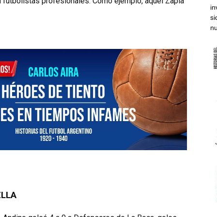
n futbolistas profesionales. Como ejemplo, aquel Zapla
in
si
nu
ELLA