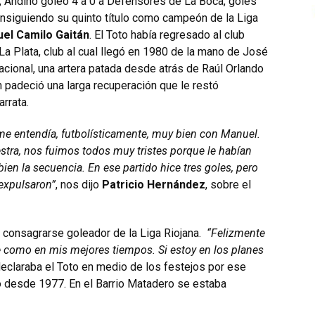
, Andino goleó 4 a 0 a Defensores de La Boca, goles
 consiguiendo su quinto título como campeón de la Liga
el Camilo Gaitán
. El Toto había regresado al club
La Plata, club al cual llegó en 1980 de la mano de José
acional, una artera patada desde atrás de Raúl Orlando
tán padeció una larga recuperación que le restó
rrata.
e entendía, futbolísticamente, muy bien con Manuel.
stra, nos fuimos todos muy tristes porque le habían
ien la secuencia. En ese partido hice tres goles, pero
expulsaron”
, nos dijo
Patricio Hernández
, sobre el
a consagrarse goleador de la Liga Riojana.
“Felizmente
e como en mis mejores tiempos. Si estoy en los planes
declaraba el Toto en medio de los festejos por ese
o desde 1977. En el Barrio Matadero se estaba