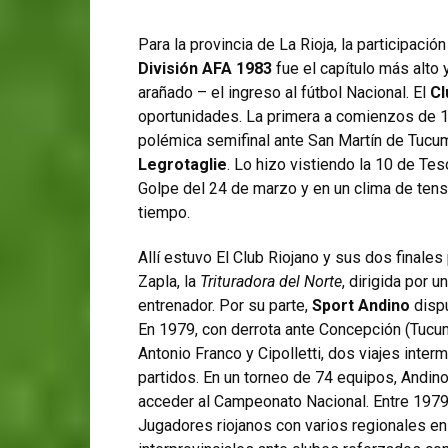
Para la provincia de La Rioja, la participació
División AFA 1983
fue el capítulo más alto 
arañado – el ingreso al fútbol Nacional. El
Cl
oportunidades. La primera a comienzos de 19
polémica semifinal ante San Martín de Tucumá
Legrotaglie
. Lo hizo vistiendo la 10 de Tes
Golpe del 24 de marzo y en un clima de tens
tiempo.
Allí estuvo El Club Riojano y sus dos finales
Zapla, la
Trituradora del Norte
, dirigida por u
entrenador. Por su parte,
Sport Andino
dispu
En 1979, con derrota ante Concepción (Tucum
Antonio Franco y Cipolletti, dos viajes inter
partidos. En un torneo de 74 equipos, Andin
acceder al Campeonato Nacional. Entre 197
Jugadores riojanos con varios regionales en 