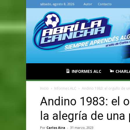
sábado, agosto 8, 2026
Autor
Contacto
INFORMES ALC
CHARL
Inicio
Informes ALC
Andino 1983: el orgullo de un
Andino 1983: el o
la alegría de una
Por
Carlos Aira
-
31 marzo, 2023