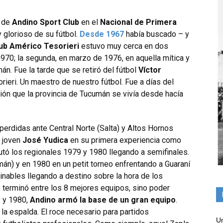
n de
Andino Sport Club
en el
Nacional de Primera
y glorioso de su fútbol.
Desde 1967
había buscado – y
ub Américo Tesorieri
estuvo muy cerca en dos
70; la segunda, en marzo de 1976, en aquella mítica y
n. Fue la tarde que se retiró del fútbol
Víctor
orieri. Un maestro de nuestro fútbol. Fue a días del
ión que la provincia de Tucumán se vivía desde hacía
 perdidas ante Central Norte (Salta) y Altos Hornos
n joven
José Yudica
en su primera experiencia como
tó los regionales 1979 y 1980 llegando a semifinales.
án) y en 1980 en un petit torneo enfrentando a Guaraní
minables llegando a destino sobre la hora de los
o terminó entre los 8 mejores equipos, sino poder
9 y 1980,
Andino armó la base de un gran equipo
.
la espalda. El roce necesario para partidos
Un