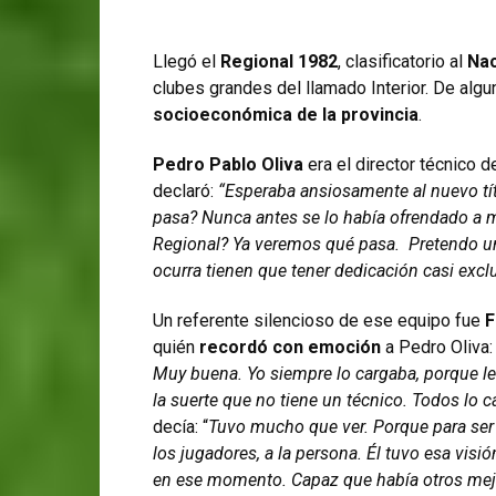
Llegó el
Regional 1982
, clasificatorio al
Nac
clubes grandes del llamado Interior. De alg
socioeconómica de la provincia
.
Pedro Pablo Oliva
era el director técnico 
declaró:
“Esperaba ansiosamente al nuevo tít
pasa? Nunca antes se lo había ofrendado a m
Regional? Ya veremos qué pasa. Pretendo un 
ocurra tienen que tener dedicación casi exclu
Un referente silencioso de ese equipo fue
F
quién
recordó con emoción
a Pedro Oliva: 
Muy buena. Yo siempre lo cargaba, porque le d
la suerte que no tiene un técnico. Todos lo
decía: “
Tuvo mucho que ver. Porque para ser 
los jugadores, a la persona. Él tuvo esa visió
en ese momento. Capaz que había otros mejo