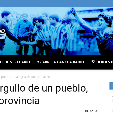
AS DE VESTUARIO
ABRI LA CANCHA RADIO
HÉROES D
 pueblo, la alegría de una provincia
rgullo de un pueblo,
 provincia
12854