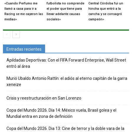
«Cuando Perfumo me
futbolista no comprende
Central Córdoba fui un
llamó a casa para ir a
el poder que tiene para
hincha que entró a la
Racing se me cayeron las
llevar adelante causas
cancha y se consagró
medias»
sociales»
campeón»
Entradas recientes
Apildadas Deportivas: Con el FIFA Forward Enterprise, Wall Street
entró al área
Murió Ubaldo Antonio Rattín: el adiós al eterno capitán de la garra
xeneize
Crisis y reestructuración en San Lorenzo
Copa del Mundo 2026. Día 14: México vuela, Brasil golea y el
Mundial entra en zona de definición
Copa del Mundo 2026. Dia 13: Cine de terror y la doble vara de la