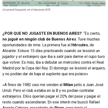
Un juvenil Gasparini, en el Nacional 1978.
¿POR QUE NO JUGASTE EN BUENOS AIRES?
. “Es cierto,
no jugué en ningún club de Buenos Aires
. Tuve muchas
oportunidades de irme. La primera fue al
Hércules
, de
Alicante. Estuve 15 días practicando cuando se lesionó un
jugador y el extranjero que iba a salir para darme el cupo tuvo
que volver. Es más, iba a debutar un miércoles contra el Real
Madrid por la Copa del Rey. El domingo se lesionó el arquero,
y no podían dar de baja al suplente que era polaco»
«A fines de 1982 casi me venden al
Milan
junto a Juan José
Urruti. Pero el club estaba en la B y no podían contratar
extranjeros. Ellos querían pagar el 20% del pase y pagar el
resto cuando ascendieran. En ese interín me buscó Rafael
Aragón Cabrera, presidente de
River
, pero tenía el