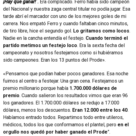
¡Hay que ganar!´
.
Era complicado. Ferro había sido campeón
del Nacional y nuestra zaga central titular no podía jugar. Esa
tarde abrí el marcador con uno de los mejores goles de mi
carrera. Nos empató Ferro y cuando faltaban cinco minutos,
de tiro libre, hice el segundo gol.
Lo gritamos como locos
.
Nadie en la cancha entendía el festejo.
Cuando terminó el
partido metimos un festejo loco
. Era la sexta fecha del
campeonato y nosotros festejamos como si hubiéramos
sido campeones. Eran los 13 puntos del Prode».
«Pensamos que podían haber pocos ganadores. Esa noche
fuimos al centro a festejar. Una gran cena. Festejamos un
premio millonario porque había
1.700.000 dólares de
premio
. Cuando salieron los resultados vimos que eran 96
los ganadores. El 1.700.000 dólares se redujo a
17.000
dólares, menos los descuentos.
Eran 12.000 entre los 40
.
Habíamos entrado todos. Repartimos todo entre utileros,
médicos, todos los que conformamos el plantel, pero
en el
orgullo nos quedó por haber ganado el Prode
”.