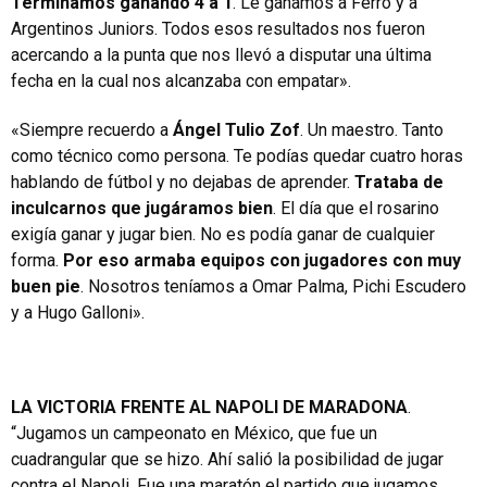
Terminamos ganando 4 a 1
. Le ganamos a Ferro y a
Argentinos Juniors. Todos esos resultados nos fueron
acercando a la punta que nos llevó a disputar una última
fecha en la cual nos alcanzaba con empatar».
«Siempre recuerdo a
Ángel Tulio Zof
. Un maestro. Tanto
como técnico como persona. Te podías quedar cuatro horas
hablando de fútbol y no dejabas de aprender.
Trataba de
inculcarnos que jugáramos bien
. El día que el rosarino
exigía ganar y jugar bien. No es podía ganar de cualquier
forma.
Por eso armaba equipos con jugadores con muy
buen pie
. Nosotros teníamos a Omar Palma, Pichi Escudero
y a Hugo Galloni».
LA VICTORIA FRENTE AL NAPOLI DE MARADONA
.
“Jugamos un campeonato en México, que fue un
cuadrangular que se hizo. Ahí salió la posibilidad de jugar
contra el Napoli. Fue una maratón el partido que jugamos