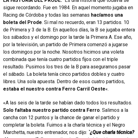
LA HISTORIA DEL PRODE.
“Es una historia que todavía se
sigue recordando. Fue en 1984. En aquel momento jugaba en
Racing de Córdoba y todas las semanas
hacíamos una
boleta del Prode
. Si mal no recuerdo, eran 13 partidos. 10
de Primera y 3 de la B. En aquellos días, la B se jugaba entera
los sábados y el domingo por la tarde la Primera A. Ese año,
por la televisión, un partido de Primera comenzó a jugarse
los domingos por la noche. Nosotros hicimos una voleta
combinada que tenía cuatro partidos fijos con el triple
resultado. Pusimos los tres de la B para asegurarnos pasar
el sábado. La boleta tenía cinco partidos dobles y cuatro
libres. Una sola apuesta. Dentro de esos cuatro partidos,
estaba el nuestro contra Ferro Carril Oeste
«.
«A las seis de la tarde se habían dado todos los resultados.
Solo faltaba nuestro partido contra Ferro
. Salimos a la
cancha con 12 puntos y la chance de ganar el partido y
completar la boleta. Fuimos a la charla técnica y el Negro
Marchetta, nuestro entrenador, nos dijo:
`¿Que charla técnica?