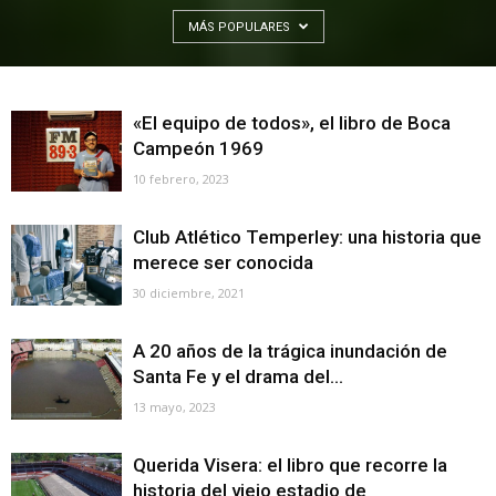
MÁS POPULARES
«El equipo de todos», el libro de Boca
Campeón 1969
10 febrero, 2023
Club Atlético Temperley: una historia que
merece ser conocida
30 diciembre, 2021
A 20 años de la trágica inundación de
Santa Fe y el drama del...
13 mayo, 2023
Querida Visera: el libro que recorre la
historia del viejo estadio de