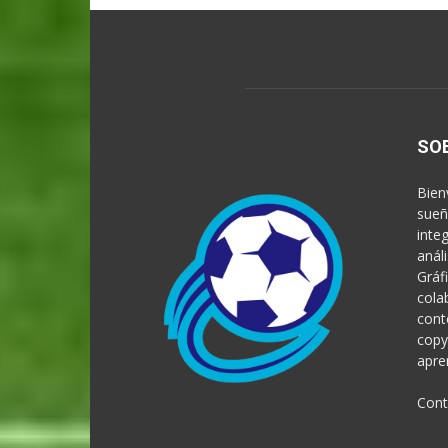
SO
Bien
sueñ
inte
anál
Gráf
cola
cont
copy
apre
Cont