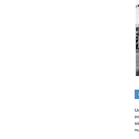
Un
in
si
nu