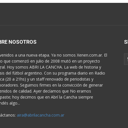
BRE NOSOTROS
S
venidos a una nueva etapa. Ya no somos Xenen.com.ar. El
o que comenzó en julio de 2008 mutó en un proyecto
gral. Hoy somos ABRI LA CANCHA. La web de historia y
isis del fútbol argentino. Con su programa diario en Radio
ica (20 a 21hs) y un staff renovado de periodistas y
boradores. Seguimos firmes en la convicción de generar
enidos de calidad. Ayer decíamos que No eramos
paste; hoy decimos que en Abrí la Cancha siempre
ndés algo...
áctanos:
aira@abrilacancha.com.ar