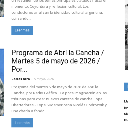
un resumen de los temas principales tratados hasta el
momento: Coyuntura y reflexión cultural: Los
conductores analizan la identidad cultural argentina,
utilizando...
Leer más
Programa de Abrí la Cancha /
Martes 5 de mayo de 2026 /
Por...
Carlos Aira
-
5 mayo, 2026
Programa del martes 5 de mayo de 2026 de Abrí la
Cancha, por Radio Gráfica. La poca imaginación en las
tribunas para crear nuevos cantitos de cancha Copa
Un
Libertadores - Copa Sudamericana Nicolás Podroznik y
in
una charla a fondo...
si
nu
Leer más