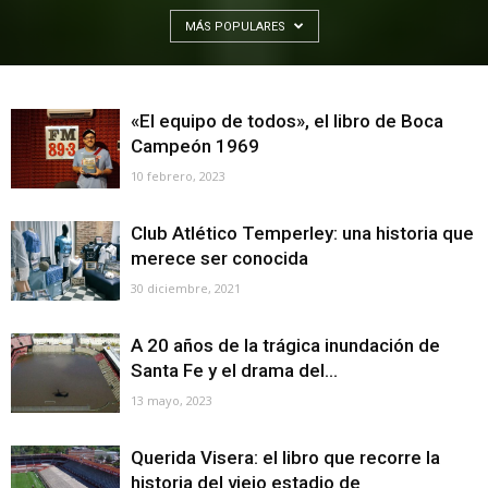
MÁS POPULARES
«El equipo de todos», el libro de Boca
Campeón 1969
10 febrero, 2023
Club Atlético Temperley: una historia que
merece ser conocida
30 diciembre, 2021
A 20 años de la trágica inundación de
Santa Fe y el drama del...
13 mayo, 2023
Querida Visera: el libro que recorre la
historia del viejo estadio de