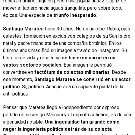
focus amarillos, alguien pensó una jugada audaz. Capaz de
mover el tablero hacia aguas tranquilas, pero sobre todo,
épicas. Una especie de
triunfo inesperado
.
Santiago Maratea
tiene 30 años. No es un pibe. Rubio, ojos
celestes, formación en exclusivos colegios de su San Isidro
natal y padre financista de una compañía británica. En los
últimos años masificó su imagen a través de Instagram. Su
historia de vida y resilencia
se hicieron carne en un
vastos sectores sociales
. Esa imagen le permitió
convertirse en
factótum de colectas millonarias
. Desde
ese momento,
Santiago Maratea se convirtió en un actor
político
. Si, político. Aunque sea un supuesto puntal de la
anti-política.
Pensar que Maratea llegó a Independiente por expreso
pedido de su amigo Marconi y el espíritu solidario, es de una
ingenuidad notable.
Una ingenuidad tan grande como
negar la ingeniería política detrás de su colecta
.