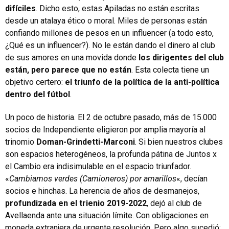
difíciles
. Dicho esto, estas Apiladas no están escritas
desde un atalaya ético o moral. Miles de personas están
confiando millones de pesos en un influencer (a todo esto,
¿Qué es un influencer?). No le están dando el dinero al club
de sus amores en una movida donde
los dirigentes del club
están, pero parece que no están
. Esta colecta tiene un
objetivo certero:
el triunfo de la política de la anti-política
dentro del fútbol
.
Un poco de historia. El 2 de octubre pasado, más de 15.000
socios de Independiente eligieron por amplia mayoría al
trinomio
Doman-Grindetti-Marconi
. Si bien nuestros clubes
son espacios heterogéneos, la profunda pátina de Juntos x
el Cambio era indisimulable en el espacio triunfador.
«
Cambiamos verdes (Camioneros) por amarillos
«, decían
socios e hinchas. La herencia de años de desmanejos,
profundizada en el trienio 2019-2022
, dejó al club de
Avellaenda ante una situación límite. Con obligaciones en
moneda extranjera de urgente resolución. Pero algo sucedió: