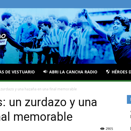
AS DE VESTUARIO
ABRI LA CANCHA RADIO
HÉROES D
zurdazo y una hazaña en una final memorable
: un zurdazo y una
nal memorable
2905