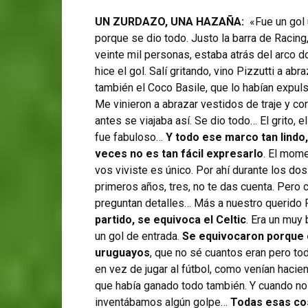
UN ZURDAZO, UNA HAZAÑA:
«Fue un gol 
porque se dio todo. Justo la barra de Racing,
veinte mil personas, estaba atrás del arco 
hice el gol. Salí gritando, vino Pizzutti a abr
también el Coco Basile, que lo habían expu
Me vinieron a abrazar vestidos de traje y cor
antes se viajaba así. Se dio todo… El grito, el
fue fabuloso…
Y todo ese marco tan lindo,
veces no es tan fácil expresarlo
. El mom
vos viviste es único. Por ahí durante los dos
primeros años, tres, no te das cuenta. Pero 
preguntan detalles… Más a nuestro querido 
partido, se equivoca el Celtic
. Era un muy
un gol de entrada.
Se equivocaron porque el
uruguayos
, que no sé cuantos eran pero to
en vez de jugar al fútbol, como venían hacien
que había ganado todo también. Y cuando n
inventábamos algún golpe…
Todas esas co