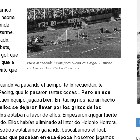
único
 habría
donde
azarme,
lsado…
bata,
 gol, que
 que a
Vuela el escocés Fallon pero nunca va a llegar. El mítico
zurdazo de Juan Carlos Cárdenas.
ento que
cuando va pasando el tiempo, te lo recuerdan, te
Racing, que le pasaron tantas cosas…
Pero en ese
 buen equipo, jugaba bien. En Racing nos habían hecho
los se dejaron llevar por los gritos de los
dos estaban a favor de ellos. Empezaron a jugar fuerte
do. Ellos habían eliminado al Inter de Helenio Herrera,
osotros estábamos ganando, buscábamos el foul,
sas que pasaban en esa época
. Nosotros jugamos
Un