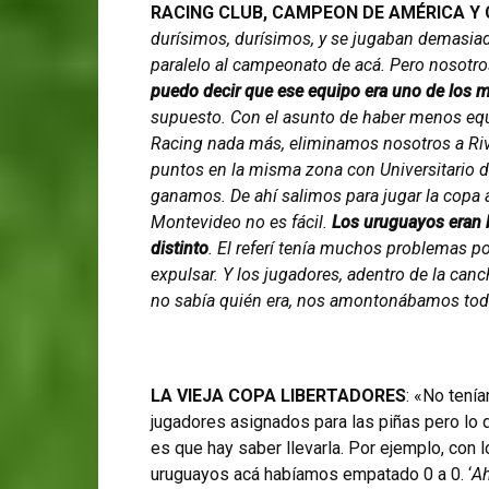
RACING CLUB, CAMPEON DE AMÉRICA 
durísimos, durísimos, y se jugaban demasiad
paralelo al campeonato de acá. Pero nosotro
puedo decir que ese equipo era uno de los me
supuesto. Con el asunto de haber menos equi
Racing nada más, eliminamos nosotros a Ri
puntos en la misma zona con Universitario de
ganamos. De ahí salimos para jugar la copa a
Montevideo no es fácil.
Los uruguayos eran b
distinto
. El referí tenía muchos problemas p
expulsar. Y los jugadores, adentro de la can
no sabía quién era, nos amontonábamos todo
LA VIEJA COPA LIBERTADORES
: «No tení
jugadores asignados para las piñas pero lo
es que hay saber llevarla. Por ejemplo, con 
uruguayos acá habíamos empatado 0 a 0. ‘
Ah