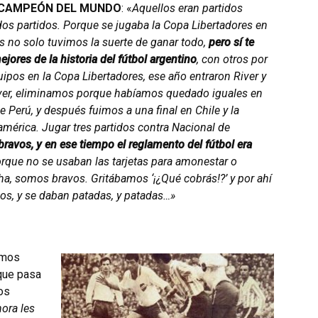
Y CAMPEÓN DEL MUNDO
: «
Aquellos eran partidos
os partidos. Porque se jugaba la Copa Libertadores en
s no solo tuvimos la suerte de ganar todo,
pero sí te
jores de la historia del fútbol argentino
, con otros por
pos en la Copa Libertadores, ese año entraron River y
ver, eliminamos porque habíamos quedado iguales en
 Perú, y después fuimos a una final en Chile y la
mérica. Jugar tres partidos contra Nacional de
ravos, y en ese tiempo el reglamento del fútbol era
orque no se usaban las tarjetas para amonestar o
cha, somos bravos. Gritábamos ‘¡¿Qué cobrás!?’ y por ahí
s, y se daban patadas, y patadas…»
amos
 que pasa
los
ora les