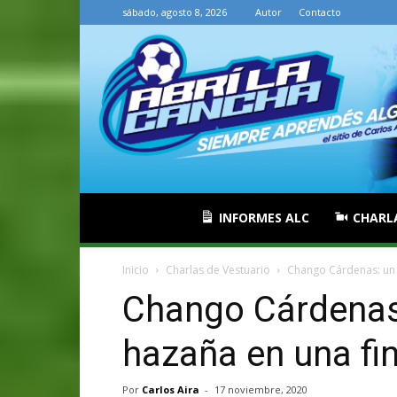
sábado, agosto 8, 2026
Autor
Contacto
INFORMES ALC
CHARL
Inicio
Charlas de Vestuario
Chango Cárdenas: un 
Chango Cárdenas
hazaña en una fi
Por
Carlos Aira
-
17 noviembre, 2020