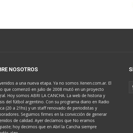
BRE NOSOTROS
S
venidos a una nueva etapa. Ya no somos Xenen.com.ar. El
o que comenzó en julio de 2008 mutó en un proyecto
gral. Hoy somos ABRI LA CANCHA. La web de historia y
isis del fútbol argentino. Con su programa diario en Radio
ica (20 a 21hs) y un staff renovado de periodistas y
boradores. Seguimos firmes en la convicción de generar
enidos de calidad. Ayer decíamos que No eramos
paste; hoy decimos que en Abrí la Cancha siempre
ndés algo...