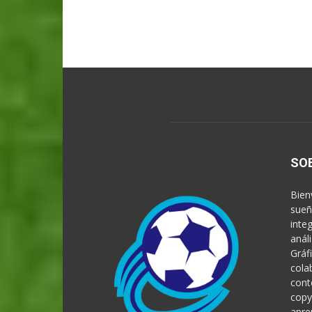
SO
Bien
sueñ
inte
anál
Gráf
cola
cont
copy
apre