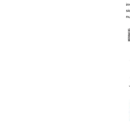
in
si
nu