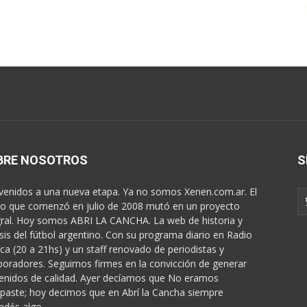
BRE NOSOTROS
S
venidos a una nueva etapa. Ya no somos Xenen.com.ar. El
o que comenzó en julio de 2008 mutó en un proyecto
gral. Hoy somos ABRI LA CANCHA. La web de historia y
isis del fútbol argentino. Con su programa diario en Radio
ica (20 a 21hs) y un staff renovado de periodistas y
boradores. Seguimos firmes en la convicción de generar
enidos de calidad. Ayer decíamos que No eramos
paste; hoy decimos que en Abrí la Cancha siempre
ndés algo...