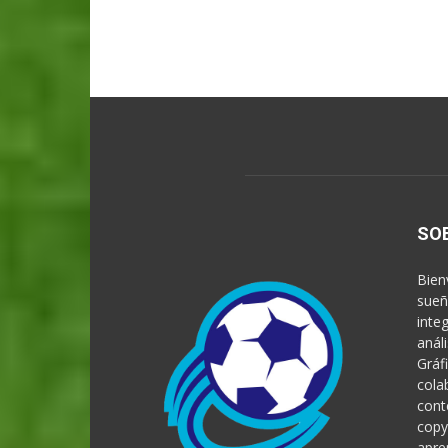
SO
Bien
sueñ
inte
anál
Gráf
cola
cont
copy
apre