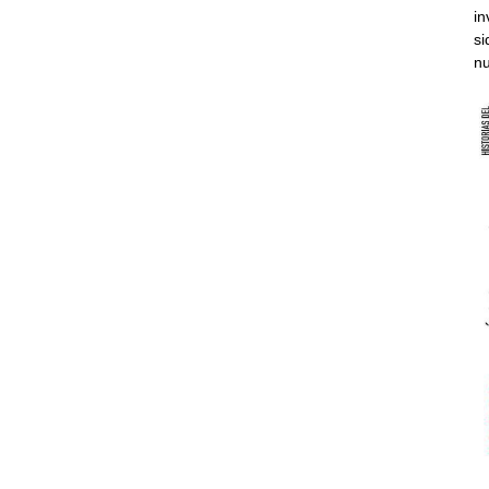
in
si
nu