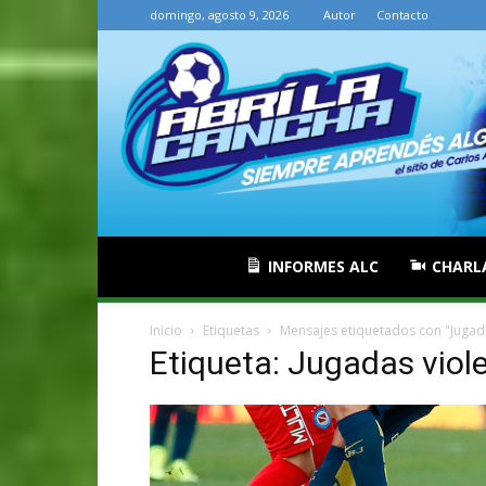
domingo, agosto 9, 2026
Autor
Contacto
INFORMES ALC
CHARL
Inicio
Etiquetas
Mensajes etiquetados con "Jugada
Etiqueta: Jugadas viol