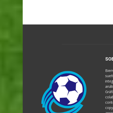
SO
Bien
sueñ
inte
anál
Gráf
cola
cont
copy
apre