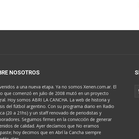
BRE NOSOTROS
S
venidos a una nueva etapa. Ya no somos Xenen.com.ar. El
o que comenzó en julio de 2008 mutó en un proyecto
gral. Hoy somos ABRI LA CANCHA. La web de historia y
isis del fútbol argentino. Con su programa diario en Radio
ica (20 a 21hs) y un staff renovado de periodistas y
boradores. Seguimos firmes en la convicción de generar
enidos de calidad. Ayer decíamos que No eramos
paste; hoy decimos que en Abrí la Cancha siempre
ndés algo...