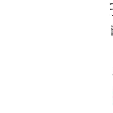
in
si
nu