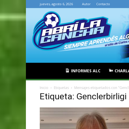
jueves, agosto 6, 2026
Autor
Contacto
INFORMES ALC
CHARL
Inicio
Etiquetas
Mensajes etiquetados con "Gencle
Etiqueta: Genclerbirligi