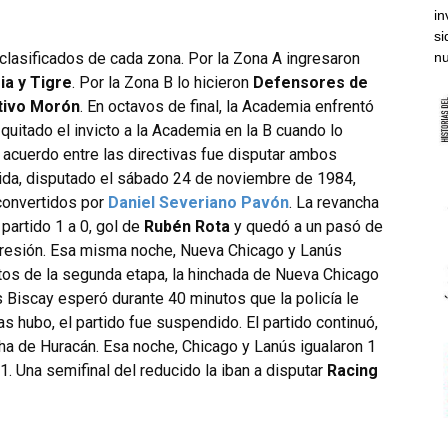
in
si
 clasificados de cada zona. Por la Zona A ingresaron
nu
ia y Tigre
. Por la Zona B lo hicieron
Defensores de
tivo Morón
. En octavos de final, la Academia enfrentó
quitado el invicto a la Academia en la B cuando lo
l acuerdo entre las directivas fue disputar ambos
e ida, disputado el sábado 24 de noviembre de 1984,
s convertidos por
Daniel Severiano Pavón
. La revancha
partido 1 a 0, gol de
Rubén Rota
y quedó a un pasó de
presión. Esa misma noche, Nueva Chicago y Lanús
tos de la segunda etapa, la hinchada de Nueva Chicago
os Biscay esperó durante 40 minutos que la policía le
s hubo, el partido fue suspendido. El partido continuó,
cha de Huracán. Esa noche, Chicago y Lanús igualaron 1
 1. Una semifinal del reducido la iban a disputar
Racing