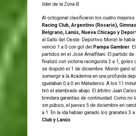
líder de la Zona B.
Al octogonal clasificaron los cuatro mejores
Racing Club, Argentino (Rosario), Gimnas
Belgrano, Lanús, Nueva Chicago y Depor
al Gallo del Oeste. Deportivo Morón le había 
venció 1 a 0 con gol del
Pampa Gambier
. E
partidos en el José Amalfitani. El partido d
finalizó con victoria racinguista 2 a 1, gole
se disputó el 1 de diciembre. Morón ganó el 
sumergir a la Academia en una profunda de
igualaban 0 a 0 en Mataderos. A los 11 minu
tiró el alambrado abajo. El árbitro Juan Carl
brindara garantías de continuidad. Como no la
sin púbico, el jueves 5 de diciembre en can
a 1. En la ida habían ganado los granates 3 a
Club y Lanús
.