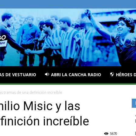
AS DE VESTUARIO
ABRI LA CANCHA RADIO
HÉROES D
las tramas de una definición increíble
ilio Misic y las
inición increíble
5670