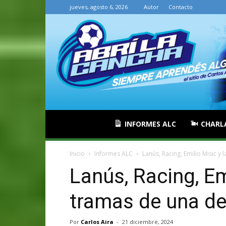
jueves, agosto 6, 2026
Autor
Contacto
INFORMES ALC
CHARL
Inicio
Informes ALC
Lanús, Racing, Emilio Misic y 
Lanús, Racing, Em
tramas de una def
Por
Carlos Aira
-
21 diciembre, 2024