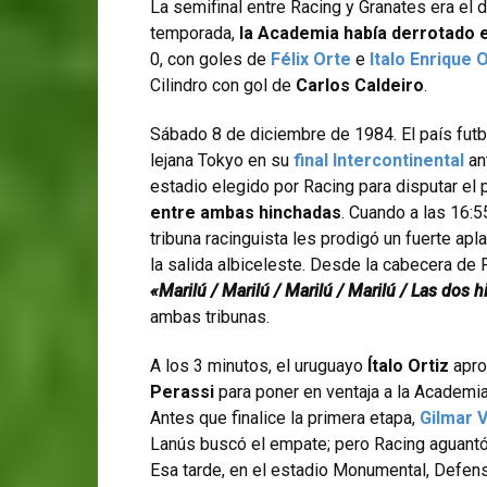
La semifinal entre Racing y Granates era el 
temporada,
la Academia había derrotado 
0, con goles de
Félix Orte
e
Italo Enrique O
Cilindro con gol de
Carlos Caldeiro
.
Sábado 8 de diciembre de 1984. El país futb
lejana Tokyo en su
final Intercontinental
an
estadio elegido por Racing para disputar el 
entre ambas hinchadas
. Cuando a las 16:5
tribuna racinguista les prodigó un fuerte a
la salida albiceleste. Desde la cabecera de 
«Marilú / Marilú / Marilú / Marilú / Las dos 
ambas tribunas.
A los 3 minutos, el uruguayo
Ítalo Ortiz
apro
Perassi
para poner en ventaja a la Academia
Antes que finalice la primera etapa,
Gilmar V
Lanús buscó el empate; pero Racing aguantó 
Esa tarde, en el estadio Monumental, Defens