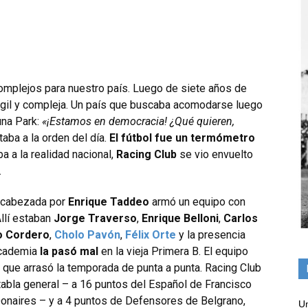
omplejos para nuestro país. Luego de siete años de
gil y compleja. Un país que buscaba acomodarse luego
una Park:
«¡Estamos en democracia! ¿Qué quieren,
taba a la orden del día.
El fútbol fue un termómetro
a a la realidad nacional,
Racing Club
se vio envuelto
.
encabezada por
Enrique Taddeo
armó un equipo con
Allí estaban
Jorge Traverso
,
Enrique Belloni
,
Carlos
o Cordero
,
Cholo Pavón
,
Félix Orte
y la presencia
Academia
la pasó mal
en la vieja Primera B. El equipo
que arrasó la temporada de punta a punta. Racing Club
tabla general – a 16 puntos del Español de Francisco
onaires – y a 4 puntos de Defensores de Belgrano,
Un