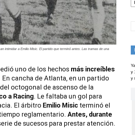
n intimidar a Emilio Misic. El partido que terminó antes. Las tramas de una
Ya
edió uno de los hechos
más increíbles
y 
l. En cancha de Atlanta, en un partido
y 
al del octogonal de ascenso de la
rco a Racing
. Le faltaba un gol para
cia. El árbitro
Emilio Misic
terminó el
 tiempo reglamentario.
Antes, durante
serie de sucesos para prestar atención.