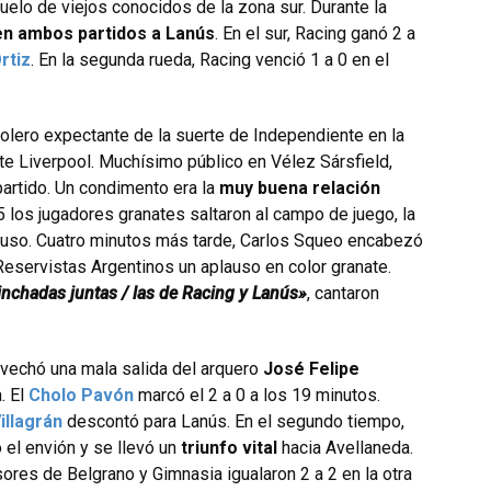
duelo de viejos conocidos de la zona sur. Durante la
en ambos partidos a Lanús
. En el sur, Racing ganó 2 a
rtiz
. En la segunda rueda, Racing venció 1 a 0 en el
olero expectante de la suerte de Independiente en la
te Liverpool. Muchísimo público en Vélez Sársfield,
partido. Un condimento era la
muy buena relación
5 los jugadores granates saltaron al campo de juego, la
plauso. Cuatro minutos más tarde, Carlos Squeo encabezó
Reservistas Argentinos un aplauso en color granate.
hinchadas juntas / las de Racing y Lanús»
, cantaron
vechó una mala salida del arquero
José Felipe
. El
Cholo Pavón
marcó el 2 a 0 a los 19 minutos.
illagrán
descontó para Lanús. En el segundo tiempo,
el envión y se llevó un
triunfo vital
hacia Avellaneda.
ores de Belgrano y Gimnasia igualaron 2 a 2 en la otra