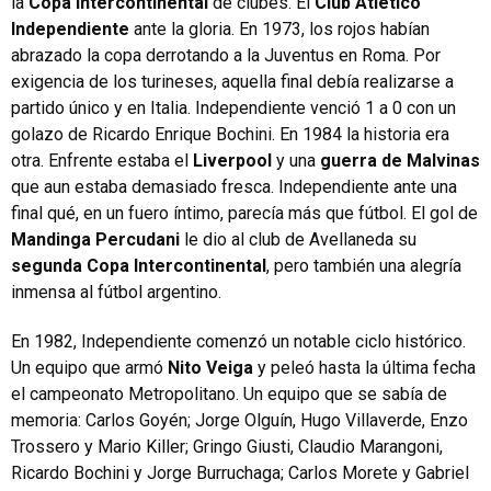
la
Copa Intercontinental
de clubes. El
Club Atlético
Independiente
ante la gloria. En 1973, los rojos habían
abrazado la copa derrotando a la Juventus en Roma. Por
exigencia de los turineses, aquella final debía realizarse a
partido único y en Italia. Independiente venció 1 a 0 con un
golazo de Ricardo Enrique Bochini. En 1984 la historia era
otra. Enfrente estaba el
Liverpool
y una
guerra de Malvinas
que aun estaba demasiado fresca. Independiente ante una
final qué, en un fuero íntimo, parecía más que fútbol. El gol de
Mandinga Percudani
le dio al club de Avellaneda su
segunda Copa Intercontinental
, pero también una alegría
inmensa al fútbol argentino.
En 1982, Independiente comenzó un notable ciclo histórico.
Un equipo que armó
Nito Veiga
y peleó hasta la última fecha
el campeonato Metropolitano. Un equipo que se sabía de
memoria: Carlos Goyén; Jorge Olguín, Hugo Villaverde, Enzo
Trossero y Mario Killer; Gringo Giusti, Claudio Marangoni,
Ricardo Bochini y Jorge Burruchaga; Carlos Morete y Gabriel