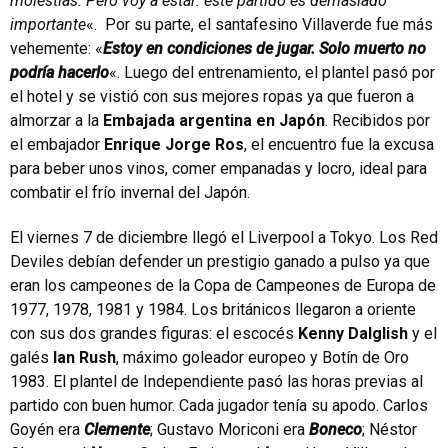
molestias. Pero voy a estar: este partido es demasiado
importante
«. Por su parte, el santafesino Villaverde fue más
vehemente: «
Estoy en condiciones de jugar. Solo muerto no
podría hacerlo
«. Luego del entrenamiento, el plantel pasó por
el hotel y se vistió con sus mejores ropas ya que fueron a
almorzar a la
Embajada argentina en Japón
. Recibidos por
el embajador
Enrique Jorge Ros
, el encuentro fue la excusa
para beber unos vinos, comer empanadas y locro, ideal para
combatir el frío invernal del Japón.
El viernes 7 de diciembre llegó el Liverpool a Tokyo. Los Red
Deviles debían defender un prestigio ganado a pulso ya que
eran los campeones de la Copa de Campeones de Europa de
1977, 1978, 1981 y 1984. Los británicos llegaron a oriente
con sus dos grandes figuras: el escocés
Kenny Dalglish
y el
galés
Ian Rush
, máximo goleador europeo y Botín de Oro
1983. El plantel de Independiente pasó las horas previas al
partido con buen humor. Cada jugador tenía su apodo. Carlos
Goyén era
Clemente
; Gustavo Moriconi era
Boneco
; Néstor