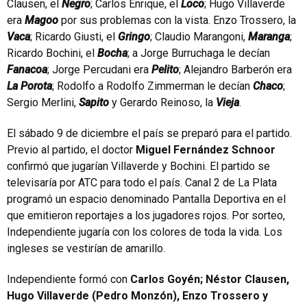
Clausen, el
Negro
; Carlos Enrique, el
Loco
; Hugo Villaverde
era
Magoo
por sus problemas con la vista. Enzo Trossero, la
Vaca
; Ricardo Giusti, el
Gringo
; Claudio Marangoni,
Maranga
;
Ricardo Bochini, el
Bocha
; a Jorge Burruchaga le decían
Fanacoa
; Jorge Percudani era
Pelito
; Alejandro Barberón era
La Porota
; Rodolfo a Rodolfo Zimmerman le decían
Chaco
;
Sergio Merlini,
Sapito
y Gerardo Reinoso, la
Vieja
.
El sábado 9 de diciembre el país se preparó para el partido.
Previo al partido, el doctor
Miguel Fernández Schnoor
confirmó que jugarían Villaverde y Bochini. El partido se
televisaría por ATC para todo el país. Canal 2 de La Plata
programó un espacio denominado Pantalla Deportiva en el
que emitieron reportajes a los jugadores rojos. Por sorteo,
Independiente jugaría con los colores de toda la vida. Los
ingleses se vestirían de amarillo.
Independiente formó con
Carlos Goyén; Néstor Clausen,
Hugo Villaverde (Pedro Monzón), Enzo Trossero y