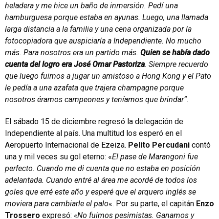
heladera y me hice un baño de inmersión. Pedí una
hamburguesa porque estaba en ayunas. Luego, una llamada
larga distancia a la familia y una cena organizada por la
fotocopiadora que auspiciaría a Independiente. No mucho
más. Para nosotros era un partido más.
Quien se había dado
cuenta del logro era José Omar Pastoriza
. Siempre recuerdo
que luego fuimos a jugar un amistoso a Hong Kong y el Pato
le pedía a una azafata que trajera champagne porque
nosotros éramos campeones y teníamos que brindar”.
El sábado 15 de diciembre regresó la delegación de
Independiente al país. Una multitud los esperó en el
Aeropuerto Internacional de Ezeiza.
Pelito Percudani
contó
una y mil veces su gol eterno: «
El pase de Marangoni fue
perfecto. Cuando me di cuenta que no estaba en posición
adelantada. Cuando entré al área me acordé de todos los
goles que erré este año y esperé que el arquero inglés se
moviera para cambiarle el palo
«. Por su parte, el capitán
Enzo
Trossero
expresó:
«No fuimos pesimistas. Ganamos y