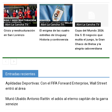
Abri La Cancha TV
Abri La Cancha TV
Abri La Cancha TV
Crisis y reestructuración
El enigma de las cuatro
Copa del Mundo 2026.
en San Lorenzo
estrellas de Uruguay:
Día 5: El negocio que
Historia y controversia
mutila el juego, la Gran
Ohaco de Bielsa y la
alegría caboverdiana
Entradas recientes
Apildadas Deportivas: Con el FIFA Forward Enterprise, Wall Street
entró al área
Murió Ubaldo Antonio Rattín: el adiós al eterno capitán de la garra
xeneize