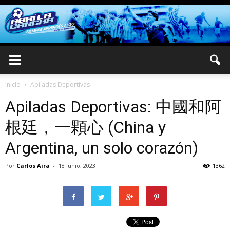
Inicio
Apiladas Deportivas
Apiladas Deportivas: 中國和阿
根廷，一顆心 (China y
Argentina, un solo corazón)
Por
Carlos Aira
-
18 junio, 2023
1362