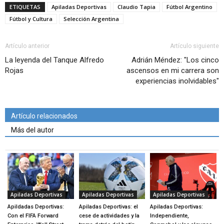
ETIQUETAS
Apiladas Deportivas
Claudio Tapia
Fútbol Argentino
Fútbol y Cultura
Selección Argentina
Artículo anterior
Artículo siguiente
La leyenda del Tanque Alfredo
Adrián Méndez: "Los cinco
Rojas
ascensos en mi carrera son
experiencias inolvidables"
Artículo relacionados
Más del autor
Apiladas Deportivas
Apiladas Deportivas
Apiladas Deportivas
Apildadas Deportivas:
Apiladas Deportivas: el
Apiladas Deportivas:
Con el FIFA Forward
cese de actividades y la
Independiente,