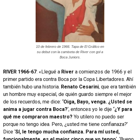
10 de febrero de 1966. Tapa de El Gráfico en
su debut con la camiseta de River con gol a
Boca Juniors.
RIVER 1966-67
: «Llegué a
River
a comienzos de 1966 y el
primer partido era contra Boca por la Copa Libertadores. Ahí
también hubo una historia.
Renato Cesarini
, que era también
un hombre muy especial, de quién guardo siempre el mejor
de los recuerdos, me dice:
‘Oiga, Bayo, venga. ¿Usted se
anima a jugar contra Boca?
‘, entonces yo le dije
‘¿Y para
qué me compraron maestro?
Yo utilero no puedo ser
porque no tengo idea. Pero, ¿usted me tiene confianaza?’
Dice ‘
Sí, le tengo mucha confianza. Para mí usted,
funcionalmente, es el mejor cinco que yo tengo
‘. ‘Bueno,