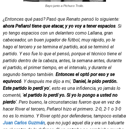
Bayo junto a Pichuco Troilo.
¿Entonces qué pasó? Pasó que Renato pensó lo siguiente:
ahora Peñarol tiene que atacar, y yo voy a tener espacios
. Si
yo tengo espacios con un delantero como Lallana, gran
cabeceador, un buen jugador de fútbol, muy rápido, yo le
hago el tercero y se termina el partido, acá se terminó el
partido. Y eso fue lo que el pensó, porque el técnico tiene el
partido dentro de la cabeza, antes, la semana antes, durante
el partido, el primer tiempo, en el intervalo, y durante el
segundo tiempo también.
Entonces el optó por eso y se
equivocó
. Y después me dijo a mí, ‘
Daniel, le pido perdón.
Este partido lo perdí yo
‘, esto es una infidencia, yo jamás lo
comenté, ‘
el partido lo perdí yo. Si yo lo pongo a usted no
pierdo
‘. Pero bueno, la circunstancias fueron que en vez de
hacer River el tercero, Peñarol hizo el primero. 2-0, 2-1 o 3-0
no es lo mismo. Y River optó por defenderse, tampoco estaba
Juan Carlos Guzmán
, que no jugó aquel día y era un baluarte