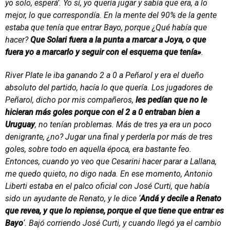
yo solo, esperá’. Yo sí, yo quería jugar y sabía que era, a lo
mejor, lo que correspondía. En la mente del 90% de la gente
estaba que tenía que entrar Bayo, porque ¿Qué había que
hacer?
Que Solari fuera a la punta a marcar a Joya, o que
fuera yo a marcarlo y seguir con el esquema que tenía»
.
River Plate le iba ganando 2 a 0 a Peñarol y era el dueño
absoluto del partido, hacía lo que quería. Los jugadores de
Peñarol, dicho por mis compañeros,
les pedían que no le
hicieran más goles porque con el 2 a 0 entraban bien a
Uruguay
, no tenían problemas. Más de tres ya era un poco
denigrante, ¿no? Jugar una final y perderla por más de tres
goles, sobre todo en aquella época, era bastante feo.
Entonces, cuando yo veo que Cesarini hacer parar a Lallana,
me quedo quieto, no digo nada. En ese momento, Antonio
Liberti estaba en el palco oficial con José Curti, que había
sido un ayudante de Renato, y le dice ‘
Andá y decile a Renato
que revea, y que lo repiense, porque el que tiene que entrar es
Bayo
‘. Bajó corriendo José Curti, y cuando llegó ya el cambio