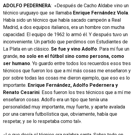
ADOLFO PEDERNERA
: «Después de Cacho Aldabe vino un
técnico uruguayo que se llamaba
Enrique Fernández Viola
.
Había sido un técnico que había sacado campeón a Real
Madrid, a dos equipos italianos, era un hombre con mucha
capacidad. El equipo de 1962 lo armó él. Y después tuvo un
inconveniente. Un partido que perdimos con Estudiantes de
La Plata en un clásico.
Se fue y vino Adolfo
. Para mí fue un
grande,
no solo en el fútbol sino como persona, como
ser humano
. Yo guardo entre todos los recuerdos esos tres
técnicos que fueron los que a mí más cosas me enseñaron y
por sobre todas las cosas me dieron ejemplo, que eso es lo
importante.
Enrique Fernández, Adolfo Pedernera y
Renato Cesarini
. Esos fueron los tres técnicos que a mí me
enseñaron cosas. Adolfo era un tipo que tenía una
personalidad muy importante, muy fuerte, y aparte avalada
por una carrera futbolística que, obviamente, había que
respetar, y se lo respetaba como tal».
«Lo que decía el técnico era palabra santa. Sobre todo en