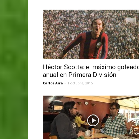
Héctor Scotta: el máximo golead
anual en Primera División
Carlos Aira
-
1 octubre, 2015