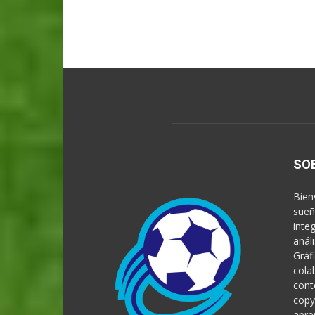
SO
Bien
sueñ
inte
anál
Gráf
cola
cont
copy
apre