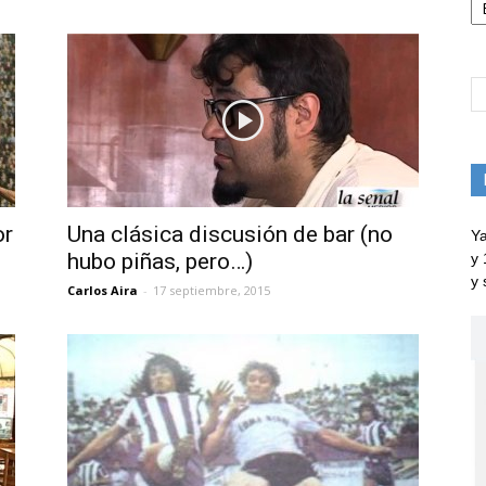
or
Una clásica discusión de bar (no
Ya
hubo piñas, pero…)
y 
y 
Carlos Aira
-
17 septiembre, 2015