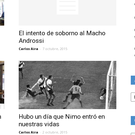
El intento de soborno al Macho
Androssi
Carlos Aira
-
7 octubre, 2015
Ar
n
Hubo un día que Nimo entró en
nuestras vidas
Ca
Carlos Aira
-
2 octubre, 2015