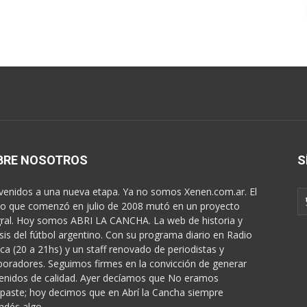
BRE NOSOTROS
S
venidos a una nueva etapa. Ya no somos Xenen.com.ar. El
o que comenzó en julio de 2008 mutó en un proyecto
gral. Hoy somos ABRI LA CANCHA. La web de historia y
isis del fútbol argentino. Con su programa diario en Radio
ica (20 a 21hs) y un staff renovado de periodistas y
boradores. Seguimos firmes en la convicción de generar
enidos de calidad. Ayer decíamos que No eramos
paste; hoy decimos que en Abrí la Cancha siempre
ndés algo...