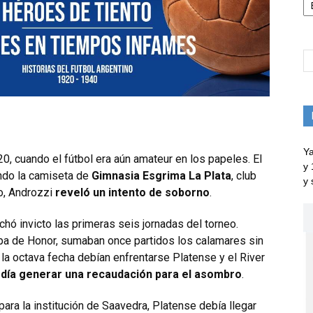
Ya
20, cuando el fútbol era aún amateur en los papeles. El
y 
endo la camiseta de
Gimnasia Esgrima La Plata
, club
y 
o, Androzzi
reveló un intento de soborno
.
ó invicto las primeras seis jornadas del torneo.
opa de Honor, sumaban once partidos los calamares sin
n la octava fecha debían enfrentarse Platense y el River
odía generar una recaudación para el asombro
.
para la institución de Saavedra, Platense debía llegar