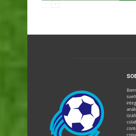
SO
Bien
sueñ
inte
anál
Gráf
cola
cont
copy