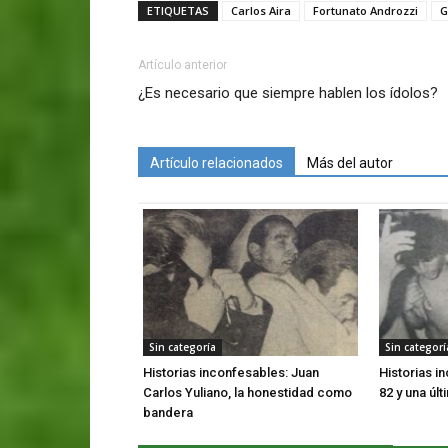
ETIQUETAS
Carlos Aira
Fortunato Androzzi
G
Artículo anterior
¿Es necesario que siempre hablen los ídolos?
Artículo relacionados
Más del autor
Sin categoría
Sin categorí
Historias inconfesables: Juan
Historias i
Carlos Yuliano, la honestidad como
82 y una úl
bandera