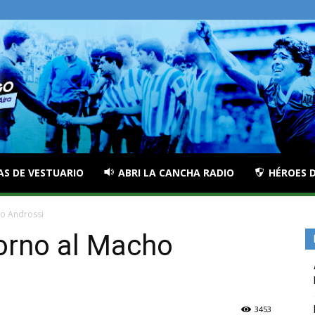
AS DE VESTUARIO
ABRI LA CANCHA RADIO
HÉROES D
ho Androssi
borno al Macho
3453