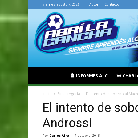
viernes, agosto 7, 2026
Autor
Contacto
INFORMES ALC
CHARL
Inicio
Sin categoría
El intento de soborno al Mac
El intento de so
Androssi
Por
Carlos Aira
-
7 octubre, 2015