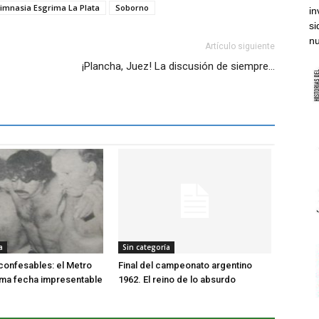
imnasia Esgrima La Plata
Soborno
in
si
nu
Artículo siguiente
¡Plancha, Juez! La discusión de siempre...
a
Sin categoría
nconfesables: el Metro
Final del campeonato argentino
tima fecha impresentable
1962. El reino de lo absurdo