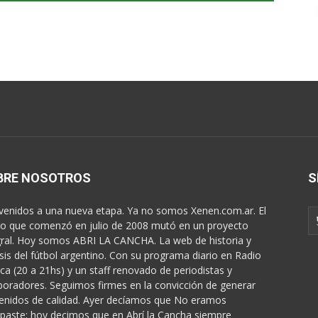
BRE NOSOTROS
S
venidos a una nueva etapa. Ya no somos Xenen.com.ar. El
o que comenzó en julio de 2008 mutó en un proyecto
gral. Hoy somos ABRI LA CANCHA. La web de historia y
isis del fútbol argentino. Con su programa diario en Radio
ica (20 a 21hs) y un staff renovado de periodistas y
boradores. Seguimos firmes en la convicción de generar
enidos de calidad. Ayer decíamos que No eramos
paste; hoy decimos que en Abrí la Cancha siempre