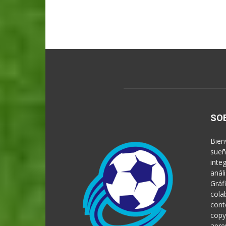
SO
Bien
sueñ
inte
anál
Gráf
cola
cont
copy
apre