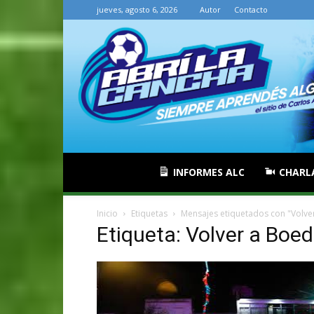
jueves, agosto 6, 2026
Autor
Contacto
INFORMES ALC
CHARL
Inicio
Etiquetas
Mensajes etiquetados con "Volve
Etiqueta: Volver a Boe