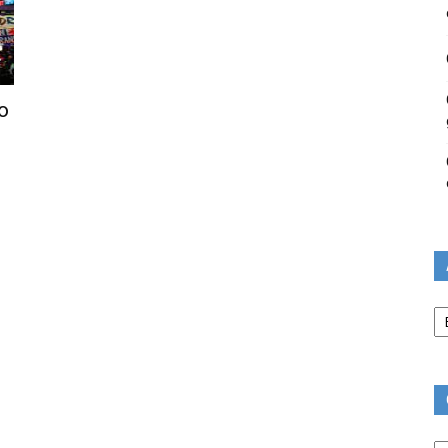
o
Ar
Ca