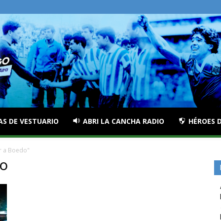
AS DE VESTUARIO
ABRI LA CANCHA RADIO
HÉROES D
r a Boedo"
do