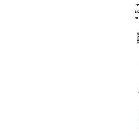
in
si
nu