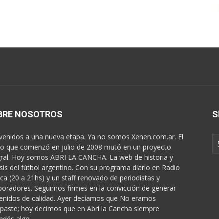
BRE NOSOTROS
S
venidos a una nueva etapa. Ya no somos Xenen.com.ar. El
o que comenzó en julio de 2008 mutó en un proyecto
gral. Hoy somos ABRI LA CANCHA. La web de historia y
isis del fútbol argentino. Con su programa diario en Radio
ica (20 a 21hs) y un staff renovado de periodistas y
boradores. Seguimos firmes en la convicción de generar
enidos de calidad. Ayer decíamos que No eramos
paste; hoy decimos que en Abrí la Cancha siempre
ndés algo...