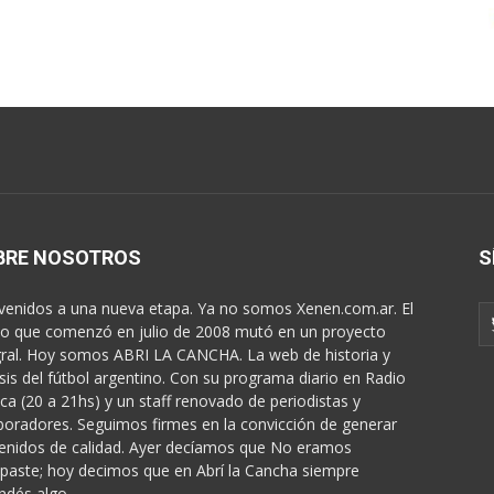
BRE NOSOTROS
S
venidos a una nueva etapa. Ya no somos Xenen.com.ar. El
o que comenzó en julio de 2008 mutó en un proyecto
gral. Hoy somos ABRI LA CANCHA. La web de historia y
isis del fútbol argentino. Con su programa diario en Radio
ica (20 a 21hs) y un staff renovado de periodistas y
boradores. Seguimos firmes en la convicción de generar
enidos de calidad. Ayer decíamos que No eramos
paste; hoy decimos que en Abrí la Cancha siempre
ndés algo...