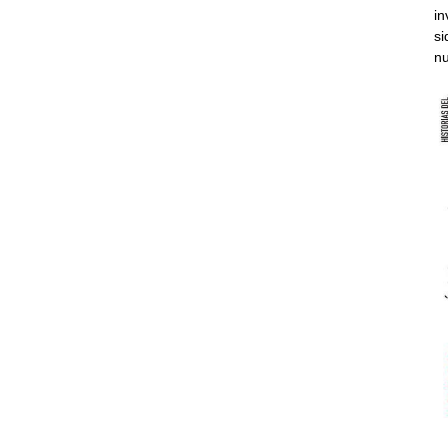
in
si
nu