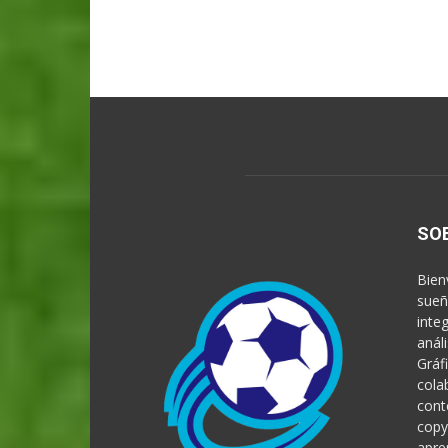
SO
Bien
sueñ
inte
anál
Gráf
cola
cont
copy
apre