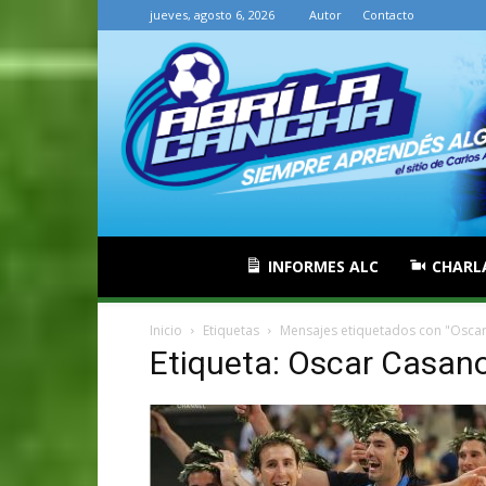
jueves, agosto 6, 2026
Autor
Contacto
INFORMES ALC
CHARL
Inicio
Etiquetas
Mensajes etiquetados con "Osca
Etiqueta: Oscar Casan