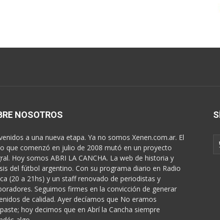
BRE NOSOTROS
S
venidos a una nueva etapa. Ya no somos Xenen.com.ar. El
o que comenzó en julio de 2008 mutó en un proyecto
gral. Hoy somos ABRI LA CANCHA. La web de historia y
isis del fútbol argentino. Con su programa diario en Radio
ica (20 a 21hs) y un staff renovado de periodistas y
boradores. Seguimos firmes en la convicción de generar
enidos de calidad. Ayer decíamos que No eramos
paste; hoy decimos que en Abrí la Cancha siempre
ndés algo...