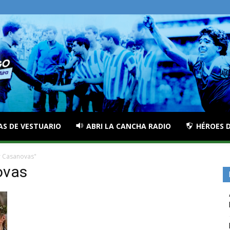
AS DE VESTUARIO
ABRI LA CANCHA RADIO
HÉROES D
r Casanovas"
ovas