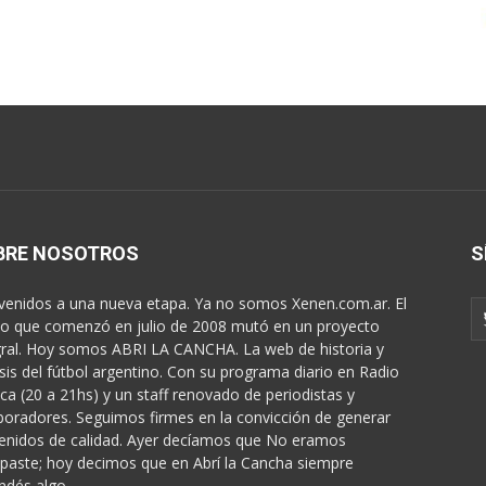
BRE NOSOTROS
S
venidos a una nueva etapa. Ya no somos Xenen.com.ar. El
o que comenzó en julio de 2008 mutó en un proyecto
gral. Hoy somos ABRI LA CANCHA. La web de historia y
isis del fútbol argentino. Con su programa diario en Radio
ica (20 a 21hs) y un staff renovado de periodistas y
boradores. Seguimos firmes en la convicción de generar
enidos de calidad. Ayer decíamos que No eramos
paste; hoy decimos que en Abrí la Cancha siempre
ndés algo...