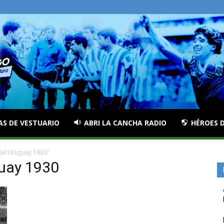
AS DE VESTUARIO
ABRI LA CANCHA RADIO
HÉROES D
ial Uruguay 1930"
guay 1930