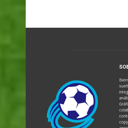
SO
Bien
sueñ
inte
anál
Gráf
cola
cont
copy
apre