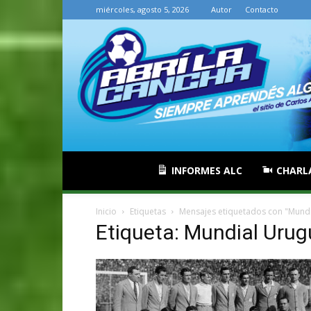
miércoles, agosto 5, 2026
Autor
Contacto
INFORMES ALC
CHARL
Inicio
Etiquetas
Mensajes etiquetados con "Mund
Etiqueta: Mundial Uru