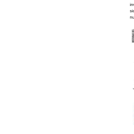
in
si
nu