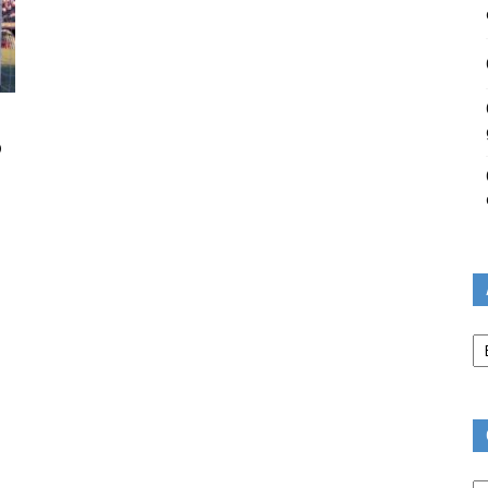
o
Ar
Ca