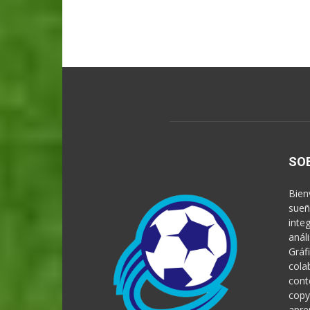
SO
Bien
sueñ
inte
anál
Gráf
cola
cont
copy
apre