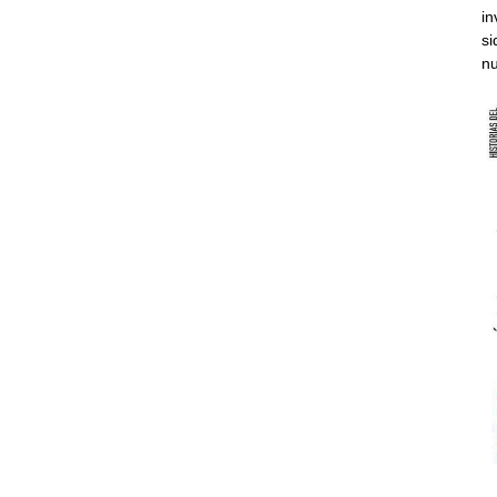
in
si
nu