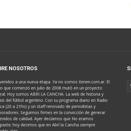
BRE NOSOTROS
S
venidos a una nueva etapa. Ya no somos Xenen.com.ar. El
o que comenzó en julio de 2008 mutó en un proyecto
gral. Hoy somos ABRI LA CANCHA. La web de historia y
isis del fútbol argentino. Con su programa diario en Radio
ica (20 a 21hs) y un staff renovado de periodistas y
boradores. Seguimos firmes en la convicción de generar
enidos de calidad. Ayer decíamos que No eramos
paste; hoy decimos que en Abrí la Cancha siempre
ndés algo...