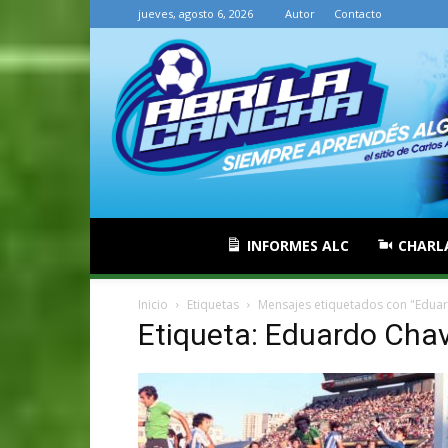
jueves, agosto 6, 2026
Autor
Contacto
INFORMES ALC
CHARL
Inicio
Etiquetas
Mensajes etiquetados con "Edua
Etiqueta: Eduardo Cha