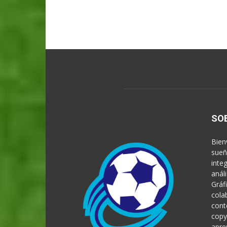
SO
Bien
sueñ
inte
anál
Gráf
cola
cont
copy
apre