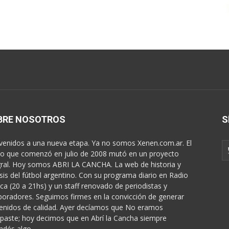
BRE NOSOTROS
S
venidos a una nueva etapa. Ya no somos Xenen.com.ar. El
o que comenzó en julio de 2008 mutó en un proyecto
gral. Hoy somos ABRI LA CANCHA. La web de historia y
isis del fútbol argentino. Con su programa diario en Radio
ica (20 a 21hs) y un staff renovado de periodistas y
boradores. Seguimos firmes en la convicción de generar
enidos de calidad. Ayer decíamos que No eramos
paste; hoy decimos que en Abrí la Cancha siempre
ndés algo...