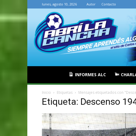
lunes, agosto 10, 2026
Autor
Contacto
INFORMES ALC
CHARL
Inicio
Etiquetas
Mensajes etiquetados con "Desc
Etiqueta: Descenso 19