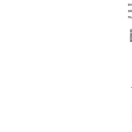
in
si
nu