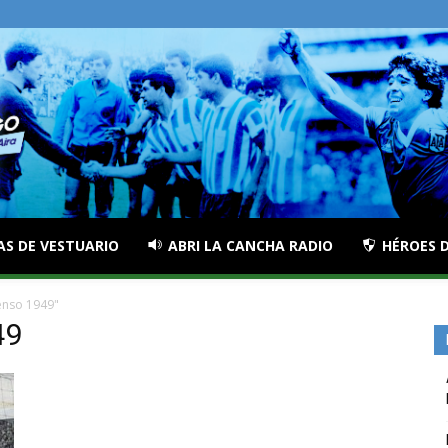
AS DE VESTUARIO
ABRI LA CANCHA RADIO
HÉROES D
enso 1949"
49