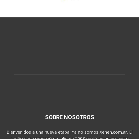
SOBRE NOSOTROS
Bienvenidos a una nueva etapa. Ya no somos Xenen.com.ar. El
sueño que comenzó en julio de 2008 mutó en un proyecto