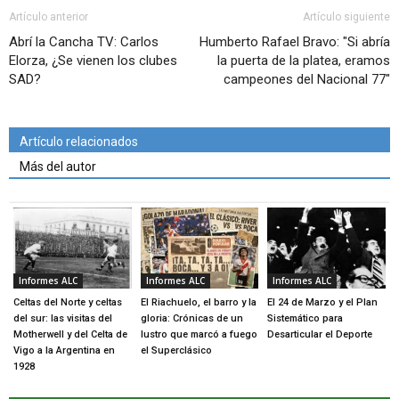
Artículo anterior
Artículo siguiente
Abrí la Cancha TV: Carlos
Humberto Rafael Bravo: "Si abría
Elorza, ¿Se vienen los clubes
la puerta de la platea, eramos
SAD?
campeones del Nacional 77"
Artículo relacionados
Más del autor
Informes ALC
Informes ALC
Informes ALC
Celtas del Norte y celtas
El Riachuelo, el barro y la
El 24 de Marzo y el Plan
del sur: las visitas del
gloria: Crónicas de un
Sistemático para
Motherwell y del Celta de
lustro que marcó a fuego
Desarticular el Deporte
Vigo a la Argentina en
el Superclásico
1928