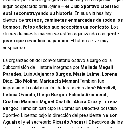
algún despistado diría
lejana
–
el Club Sportivo Libertad
está reconstruyendo su historia
. En sus vitrinas hay
cientos de
trofeos, camisetas enmarcadas de todos los
tiempos, fotos añejas que necesitan un contexto
. Los
clubes de nuestra nación se están organizando con
gente
joven que revindica su pasado
. El futuro se ve muy
auspicioso.
La organización del conversatorio estuvo a cargo de la
Subcomisión de Historia integrada por
Melinda Magalí
Paredes
,
Luis Alejandro Burgos
,
María Laime
,
Lorena
Díaz
,
Elio Molina
,
Marianela Mamaní
.También fue
importante la colaboración de los socios
José Mendivil
,
Leticia Ovando
,
Diego Burgos
,
Fabiola Arismendi
,
Cristian Mamani
,
Miguel Castillo
,
Alcira Cruz
y
Lorena
Burgos
. También participó la Comisión Directiva del Club
Sportivo Libertad bajo la dirección del presidente
Nelson
Aguaisol
y el secretario
Ricardo Ancasti
. Directivos de los