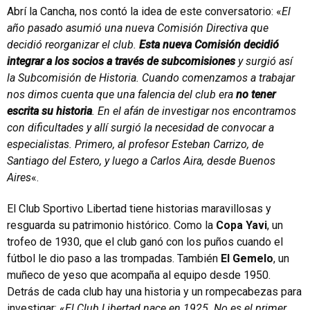
Abrí la Cancha, nos contó la idea de este conversatorio: «
El
año pasado asumió una nueva Comisión Directiva que
decidió reorganizar el club.
Esta nueva Comisión decidió
integrar a los socios a través de subcomisiones
y surgió así
la Subcomisión de Historia. Cuando comenzamos a trabajar
nos dimos cuenta que una falencia del club era
no tener
escrita su historia
. En el afán de investigar nos encontramos
con dificultades y allí surgió la necesidad de convocar a
especialistas. Primero, al profesor Esteban Carrizo, de
Santiago del Estero, y luego a Carlos Aira, desde Buenos
Aires
«.
El Club Sportivo Libertad tiene historias maravillosas y
resguarda su patrimonio histórico. Como la
Copa Yavi
, un
trofeo de 1930, que el club ganó con los puños cuando el
fútbol le dio paso a las trompadas. También
El Gemelo
, un
muñeco de yeso que acompaña al equipo desde 1950.
Detrás de cada club hay una historia y un rompecabezas para
investigar: «
El Club Libertad nace en 1925. No es el primer