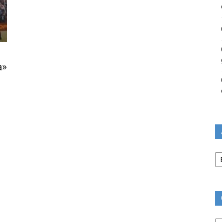
a»
Ar
Ca