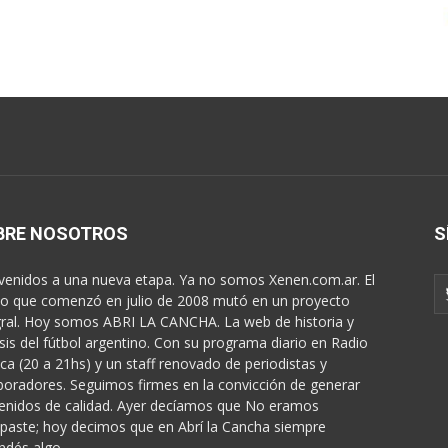
BRE NOSOTROS
S
venidos a una nueva etapa. Ya no somos Xenen.com.ar. El
o que comenzó en julio de 2008 mutó en un proyecto
gral. Hoy somos ABRI LA CANCHA. La web de historia y
isis del fútbol argentino. Con su programa diario en Radio
ica (20 a 21hs) y un staff renovado de periodistas y
boradores. Seguimos firmes en la convicción de generar
enidos de calidad. Ayer decíamos que No eramos
paste; hoy decimos que en Abrí la Cancha siempre
ndés algo...