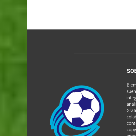
SO
Bien
sueñ
inte
anál
Gráf
cola
cont
copy
apre