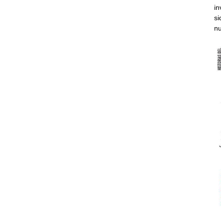
in
si
nu