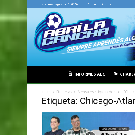
viernes, agosto 7, 2026
Autor
Contacto
INFORMES ALC
CHARL
Inicio
Etiquetas
Mensajes etiquetados con "Chica
Etiqueta: Chicago-Atla