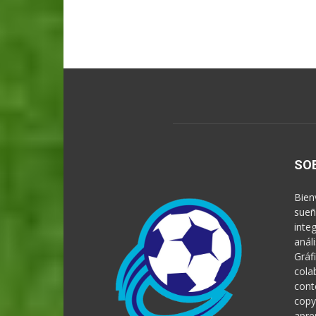
SO
Bien
sueñ
inte
anál
Gráf
cola
cont
copy
apre