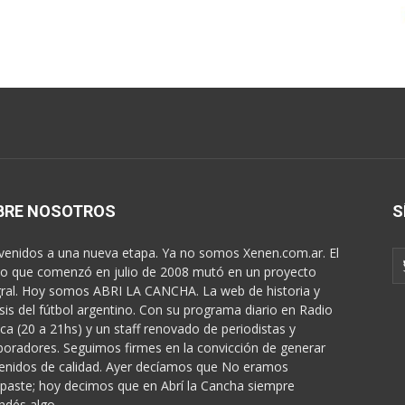
BRE NOSOTROS
S
venidos a una nueva etapa. Ya no somos Xenen.com.ar. El
o que comenzó en julio de 2008 mutó en un proyecto
gral. Hoy somos ABRI LA CANCHA. La web de historia y
isis del fútbol argentino. Con su programa diario en Radio
ica (20 a 21hs) y un staff renovado de periodistas y
boradores. Seguimos firmes en la convicción de generar
enidos de calidad. Ayer decíamos que No eramos
paste; hoy decimos que en Abrí la Cancha siempre
ndés algo...