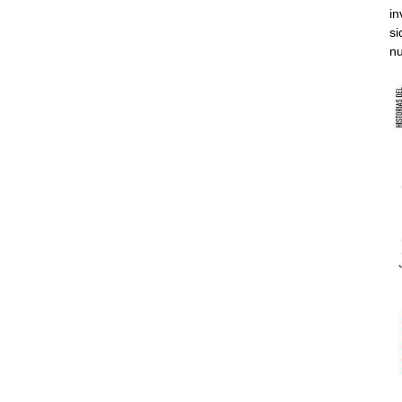
in
si
nu