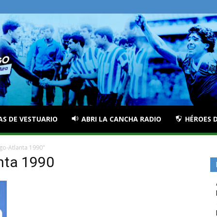
AS DE VESTUARIO
ABRI LA CANCHA RADIO
HÉROES D
go-Atlanta 1990"
nta 1990