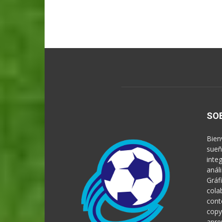
SO
Bien
sueñ
inte
anál
Gráf
cola
cont
copy
apre