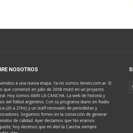
BRE NOSOTROS
S
venidos a una nueva etapa. Ya no somos Xenen.com.ar. El
o que comenzó en julio de 2008 mutó en un proyecto
gral. Hoy somos ABRI LA CANCHA. La web de historia y
isis del fútbol argentino. Con su programa diario en Radio
ica (20 a 21hs) y un staff renovado de periodistas y
boradores. Seguimos firmes en la convicción de generar
enidos de calidad. Ayer decíamos que No eramos
paste; hoy decimos que en Abrí la Cancha siempre
ndés algo...