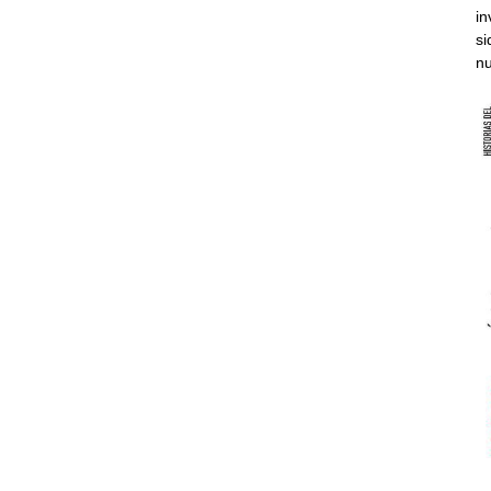
in
si
nu