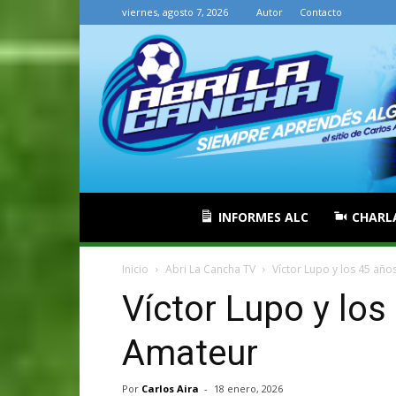
viernes, agosto 7, 2026
Autor
Contacto
INFORMES ALC
CHARL
Inicio
Abri La Cancha TV
Víctor Lupo y los 45 añ
Víctor Lupo y lo
Amateur
Por
Carlos Aira
-
18 enero, 2026