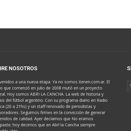
BRE NOSOTROS
S
venidos a una nueva etapa. Ya no somos Xenen.com.ar. El
o que comenzó en julio de 2008 mutó en un proyecto
gral. Hoy somos ABRI LA CANCHA. La web de historia y
isis del fútbol argentino. Con su programa diario en Radio
ica (20 a 21hs) y un staff renovado de periodistas y
boradores. Seguimos firmes en la convicción de generar
enidos de calidad. Ayer decíamos que No eramos
paste; hoy decimos que en Abrí la Cancha siempre
ndés algo...