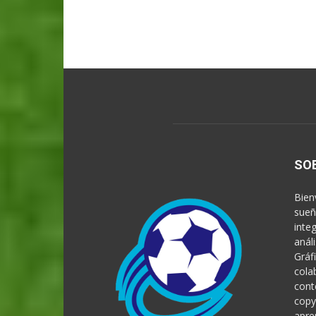
SO
Bien
sueñ
inte
anál
Gráf
cola
cont
copy
apre