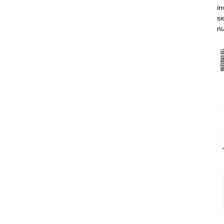
in
si
nu