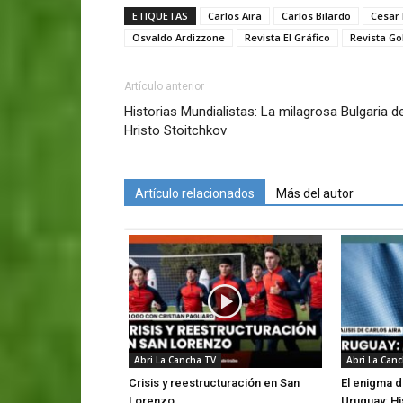
ETIQUETAS
Carlos Aira
Carlos Bilardo
Cesar 
Osvaldo Ardizzone
Revista El Gráfico
Revista Go
Artículo anterior
Historias Mundialistas: La milagrosa Bulgaria d
Hristo Stoitchkov
Artículo relacionados
Más del autor
Abri La Cancha TV
Abri La Can
Crisis y reestructuración en San
El enigma d
Lorenzo
Uruguay: Hi