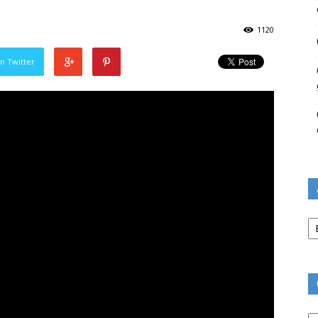
1120
n Twitter
Ar
Ca