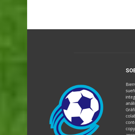
SO
Bien
sueñ
inte
anál
Gráf
cola
cont
copy
apre