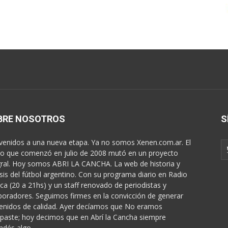
BRE NOSOTROS
S
venidos a una nueva etapa. Ya no somos Xenen.com.ar. El
o que comenzó en julio de 2008 mutó en un proyecto
gral. Hoy somos ABRI LA CANCHA. La web de historia y
isis del fútbol argentino. Con su programa diario en Radio
ica (20 a 21hs) y un staff renovado de periodistas y
boradores. Seguimos firmes en la convicción de generar
enidos de calidad. Ayer decíamos que No eramos
paste; hoy decimos que en Abrí la Cancha siempre
ndés algo...