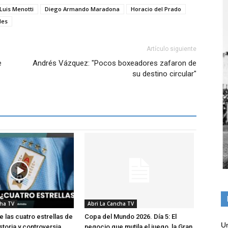
Luis Menotti
Diego Armando Maradona
Horacio del Prado
les
Artículo siguiente
e
Andrés Vázquez: "Pocos boxeadores zafaron de
su destino circular"
cha TV
Abri La Cancha TV
e las cuatro estrellas de
Copa del Mundo 2026. Día 5: El
Un
storia y controversia
negocio que mutila el juego, la Gran