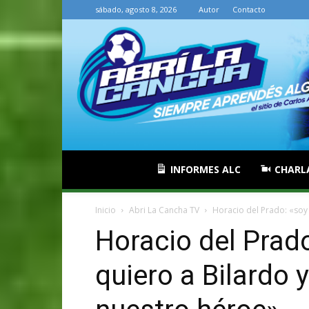
sábado, agosto 8, 2026
Autor
Contacto
INFORMES ALC
CHARL
Inicio
Abri La Cancha TV
Horacio del Prado: «soy 
Horacio del Prado
quiero a Bilardo