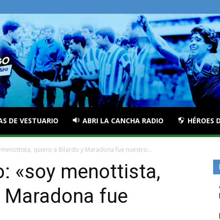
AS DE VESTUARIO
ABRI LA CANCHA RADIO
HÉROES D
menottista, quiero a Bilardo y Maradona fue nuestro...
: «soy menottista,
 y Maradona fue