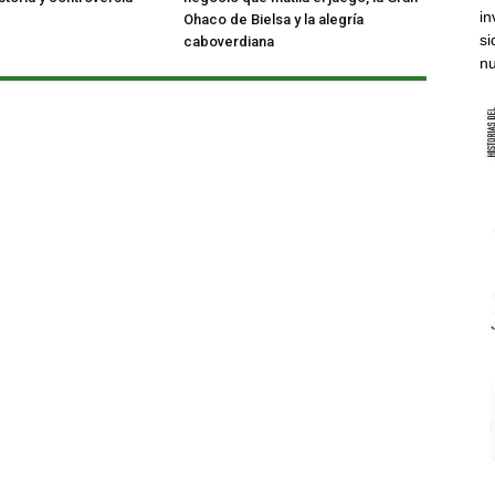
in
Ohaco de Bielsa y la alegría
si
caboverdiana
nu