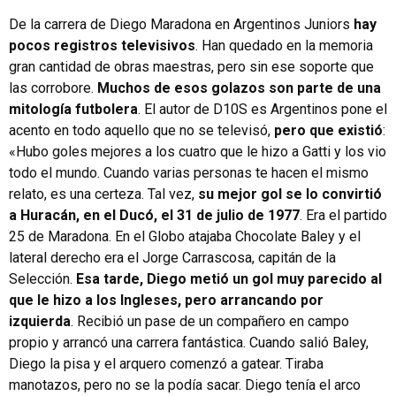
De la carrera de Diego Maradona en Argentinos Juniors
hay
pocos registros televisivos
. Han quedado en la memoria
gran cantidad de obras maestras, pero sin ese soporte que
las corrobore.
Muchos de esos golazos son parte de una
mitología futbolera
. El autor de D10S es Argentinos pone el
acento en todo aquello que no se televisó,
pero que existió
:
«Hubo goles mejores a los cuatro que le hizo a Gatti y los vio
todo el mundo. Cuando varias personas te hacen el mismo
relato, es una certeza. Tal vez,
su mejor gol se lo convirtió
a Huracán, en el Ducó, el 31 de julio de 1977
. Era el partido
25 de Maradona. En el Globo atajaba Chocolate Baley y el
lateral derecho era el Jorge Carrascosa, capitán de la
Selección.
Esa tarde, Diego metió un gol muy parecido al
que le hizo a los Ingleses, pero arrancando por
izquierda
. Recibió un pase de un compañero en campo
propio y arrancó una carrera fantástica. Cuando salió Baley,
Diego la pisa y el arquero comenzó a gatear. Tiraba
manotazos, pero no se la podía sacar. Diego tenía el arco