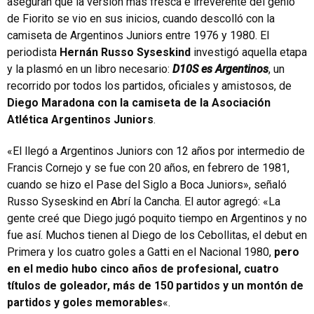
aseguran que la versión más fresca e irreverente del genio
de Fiorito se vio en sus inicios, cuando descolló con la
camiseta de Argentinos Juniors entre 1976 y 1980. El
periodista
Hernán Russo Syseskind
investigó aquella etapa
y la plasmó en un libro necesario:
D10S es Argentinos
, un
recorrido por todos los partidos, oficiales y amistosos, de
Diego Maradona con la camiseta de la Asociación
Atlética Argentinos Juniors
.
«El llegó a Argentinos Juniors con 12 años por intermedio de
Francis Cornejo y se fue con 20 años, en febrero de 1981,
cuando se hizo el Pase del Siglo a Boca Juniors», señaló
Russo Syseskind en Abrí la Cancha. El autor agregó: «La
gente creé que Diego jugó poquito tiempo en Argentinos y no
fue así. Muchos tienen al Diego de los Cebollitas, el debut en
Primera y los cuatro goles a Gatti en el Nacional 1980,
pero
en el medio hubo cinco años de profesional, cuatro
títulos de goleador, más de 150 partidos y un montón de
partidos y goles memorables
«.